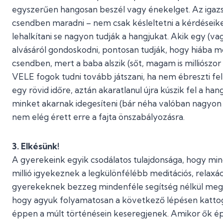
egyszerűen hangosan beszél vagy énekelget. Az igaz
csendben maradni – nem csak késleltetni a kérdéseik
lehalkítani se nagyon tudják a hangjukat. Akik egy (
alvásáról gondoskodni, pontosan tudják, hogy hiába 
csendben, mert a baba alszik (sőt, magam is milliós
VELE fogok tudni tovább játszani, ha nem ébreszti fel
egy rövid időre, aztán akaratlanul újra kúszik fel a ha
minket akarnak idegesíteni (bár néha valóban nagyon 
nem elég érett erre a fajta önszabályozásra.
3. Elkésünk!
A gyerekeink egyik csodálatos tulajdonsága, hogy mind
millió igyekeznek a legkülönfélébb meditációs, relaxáci
gyerekeknek bezzeg mindenféle segítség nélkül megy
hogy agyuk folyamatosan a következő lépésen kattog
éppen a múlt történésein keseregjenek. Amikor ők ép