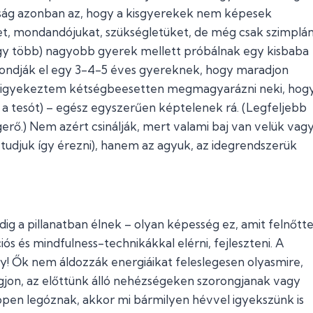
ság azonban az, hogy a kisgyerekek nem képesek
et, mondandójukat, szükségletüket, de még csak szimplá
vagy több) nagyobb gyerek mellett próbálnak egy kisbaba
mondják el egy 3-4-5 éves gyereknek, hogy maradjon
zor igyekeztem kétségbeesetten megmagyarázni neki, hog
 a tesót) – egész egyszerűen képtelenek rá. (Legfeljebb
ngerő.) Nem azért csinálják, mert valami baj van velük vag
tudjuk így érezni), hanem az agyuk, az idegrendszerük
ig a pillanatban élnek – olyan képesség ez, amit felnőtt
ós és mindfulness-technikákkal elérni, fejleszteni. A
! Ők nem áldozzák energiáikat feleslegesen olyasmire,
jon, az előttünk álló nehézségeken szorongjanak vagy
pen legóznak, akkor mi bármilyen hévvel igyekszünk is