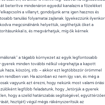
cát beterítve mindenáron egyedül kanalazni a főzeléket
lkapcsolni a villanyt, gondoljunk arra: igen hasznos és
osabb tanulási folyamatai zajlanak. Igyekezzünk ilyenkor
kodva megcsinálnánk helyettük, segíthetjük őket a
átorításunkkal is, és megvárhatjuk, míg ők kérnek
rmálisnak” a tágabb környezet az egyik legfontosabb
 gyerek minden további nélkül végrehajtja a kapott
ljuk haza, köszönj, stb. – akkor ezt legtöbbször örömmel
sen rendben van. Ha azonban ez nem így van, és még a
mosak vagyunk azt érezni, hogy nekünk most valami óriási
zülőként legfőbb feladatunk, hogy „letörjük a gyerek
len, hogy a szelíd határszabás segítségével, együttérzőe
át, hisztijét) végül mégis rákényszerítsük az