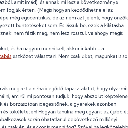
ázból, amit imád), és annak mi lesz a következménye
em fogják érteni. (Mégis hogyan kezdődhetne el az
épe még egocentrikus, de az nem azt jelenti, hogy önzők!
lyezett büntetéseket sem. És lássuk be, ezek a kilátásba
ek: nem fázik meg, nem lesz rosszul, valahogy mégis
t, és ha nagyon menni kell, akkor inkább – a
szabás
eszközét választani. Nem csak őket, magunkat is so
erzik meg azt a néha idegőrlő tapasztalatot, hogy olyasmit
i, amiről mi pontosan tudjuk, hogy abszolút képtelen
ek és borzasztóan idegesítőnek, a gyerekek azonban
 és tökéletesen! Hogyan tanulná meg ugyanis az újabb é
óbálkozások során óhatatlanul bekövetkező milliónyi
 és csak én, és akkor is menni fog? Szóval ha legközeleb