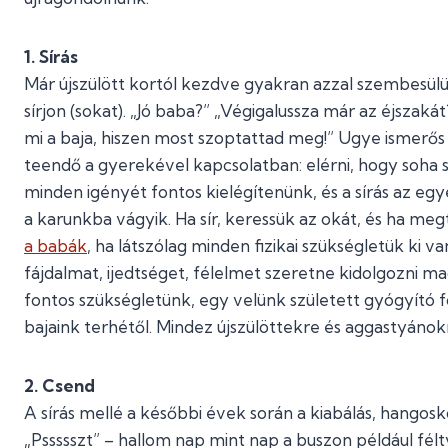
1. Sírás
Már újszülött kortól kezdve gyakran azzal szembesülü
sírjon (sokat). „Jó baba?” „Végigalussza már az éjsza
mi a baja, hiszen most szoptattad meg!” Ugye ismerős 
teendő a gyerekével kapcsolatban: elérni, hogy soha s
minden igényét fontos kielégítenünk, és a sírás az egye
a karunkba vágyik. Ha sír, keressük az okát, és ha me
a babák
, ha látszólag minden fizikai szükségletük ki 
fájdalmat, ijedtséget, félelmet szeretne kidolgozni ma
fontos szükségletünk, egy velünk született gyógyító f
bajaink terhétől. Mindez újszülöttekre és aggastyáno
2. Csend
A sírás mellé a későbbi évek során a kiabálás, hangoskod
„Pssssszt” – hallom nap mint nap a buszon például fél