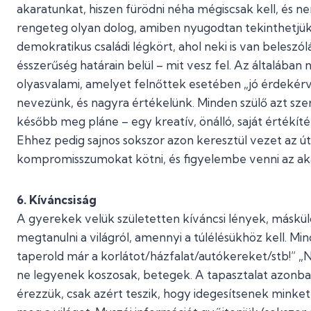
akaratunkat, hiszen fürödni néha mégiscsak kell, és 
rengeteg olyan dolog, amiben nyugodtan tekinthetjü
demokratikus családi légkört, ahol neki is van beleszó
ésszerűség határain belül – mit vesz fel. Az általában
olyasvalami, amelyet felnőttek esetében „jó érdeké
nevezünk, és nagyra értékelünk. Minden szülő azt s
később meg pláne – egy kreatív, önálló, saját értékí
Ehhez pedig sajnos sokszor azon keresztül vezet az ú
kompromisszumokat kötni, és figyelembe venni az ak
6. Kíváncsiság
A gyerekek velük születetten kíváncsi lények, másk
megtanulni a világról, amennyi a túlélésükhöz kell. M
taperold már a korlátot/házfalat/autókereket/stb!” „
ne legyenek koszosak, betegek. A tapasztalat azonban
érezzük, csak azért teszik, hogy idegesítsenek minket