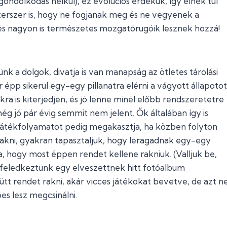
gondolkodás nélkül), ez evolúciós érdekük, így élnek túl
zerszer is, hogy ne fogjanak meg és ne vegyenek a
 és nagyon is természetes mozgatórugóik lesznek hozzá!
k a dolgok, divatja is van manapság az ötletes tárolási
épp sikerül egy-egy pillanatra elérni a vágyott állapotot
ra is kiterjedjen, és jó lenne minél előbb rendszeretetre
ég jó pár évig semmit nem jelent. Ők általában így is
játékfolyamatot pedig megakasztja, ha közben folyton
rakni, gyakran tapasztaljuk, hogy leragadnak egy-egy
a, hogy most éppen rendet kellene rakniuk. (Valljuk be,
lefeledkeztünk egy elveszettnek hitt fotóalbum
tt rendet rakni, akár vicces játékokat bevetve, de azt n
es lesz megcsinálni.