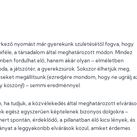
érkező nyomást már gyerekünk születésétől fogva, hogy
miféle, a társadalom által meghatározott módon. Mindez
emben fordulhat elő, hanem akár olyan – elméletben
da, a játszótér, a gyerekzsúrok. Sokszor élhetjük meg,
déseket megállítsunk (ezredjére mondom, hogy ne ugrálj a
y köszönj!) – semmi eredménnyel.
 ha tudjuk, a közvélekedés által meghatározott elvárás
kek egész egyszerűen képtelenek bizonyos dolgokra –
ert spontán, érdeklődő, a pillanatban élő kicsi lények, és
ányat a leggyakoribb elvárások közül, amiket érdemes