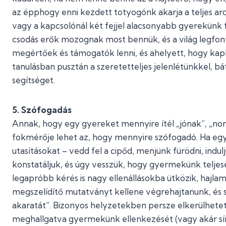
az épphogy enni kezdett totyogónk akarja a teljes ar
vagy a kapcsolónál két fejjel alacsonyabb gyerekünk fe
csodás erők mozognak most bennük, és a világ legfont
megértőek és támogatók lenni, és ahelyett, hogy kap
tanulásban pusztán a szeretetteljes jelenlétünkkel, b
segítséget.
5. Szófogadás
Annak, hogy egy gyereket mennyire ítél „jónak”, „no
fokmérője lehet az, hogy mennyire szófogadó. Ha egy
utasításokat – vedd fel a cipőd, menjünk fürödni, indu
konstatáljuk, és úgy vesszük, hogy gyermekünk telje
legapróbb kérés is nagy ellenállásokba ütközik, hajla
megszelídítő mutatványt kellene végrehajtanunk, és s
akaratát”. Bizonyos helyzetekben persze elkerülhetet
meghallgatva gyermekünk ellenkezését (vagy akár sírás