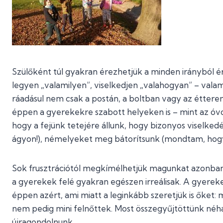
Szülőként túl gyakran érezhetjük a minden irányból 
legyen „valamilyen”, viselkedjen „valahogyan” – vala
ráadásul nem csak a postán, a boltban vagy az étter
éppen a gyerekekre szabott helyeken is – mint az óvo
hogy a fejünk tetejére állunk, hogy bizonyos viselke
ágyon!), némelyeket meg bátorítsunk (mondtam, hog
Sok frusztrációtól megkímélhetjük magunkat azonban,
a gyerekek felé gyakran egészen irreálisak. A gyere
éppen azért, ami miatt a leginkább szeretjük is őket: m
nem pedig mini felnőttek. Most összegyűjtöttünk néh
újragondolnunk.