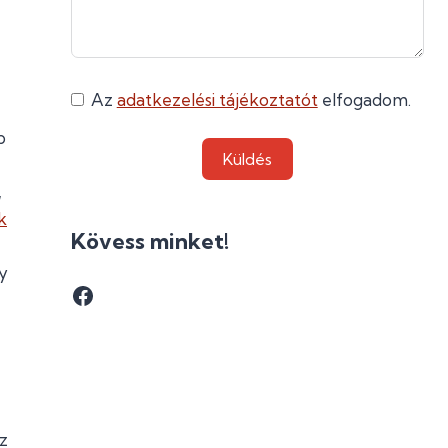
Az
adatkezelési tájékoztatót
elfogadom.
b
Küldés
,
k
Kövess minket!
gy
Facebook
z