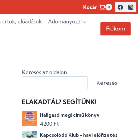
Kosár
0
ortok, előadások
Adományozz!
Fiókom
Keresés az oldalon
Keresés
ELAKADTÁL? SEGÍTÜNK!
Hallgasd meg! című könyv
4200
Ft
Kapcsolódó Klub - havi előfizetés