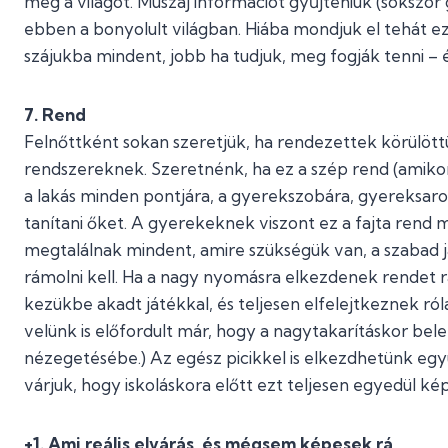
meg a világot. Muszáj információt gyűjteniük (sokszor 
ebben a bonyolult világban. Hiába mondjuk el tehát e
szájukba mindent, jobb ha tudjuk, meg fogják tenni –
7. Rend
Felnőttként sokan szeretjük, ha rendezettek körülöttün
rendszereknek. Szeretnénk, ha ez a szép rend (amikor 
a lakás minden pontjára, a gyerekszobára, gyereksarok
tanítani őket. A gyerekeknek viszont ez a fajta rend m
megtalálnak mindent, amire szükségük van, a szabad 
rámolni kell. Ha a nagy nyomásra elkezdenek rendet 
kezükbe akadt játékkal, és teljesen elfelejtkeznek ról
velünk is előfordult már, hogy a nagytakarításkor be
nézegetésébe.) Az egész picikkel is elkezdhetünk együ
várjuk, hogy iskoláskora előtt ezt teljesen egyedül kép
+1. Ami reális elvárás, és mégsem képesek rá