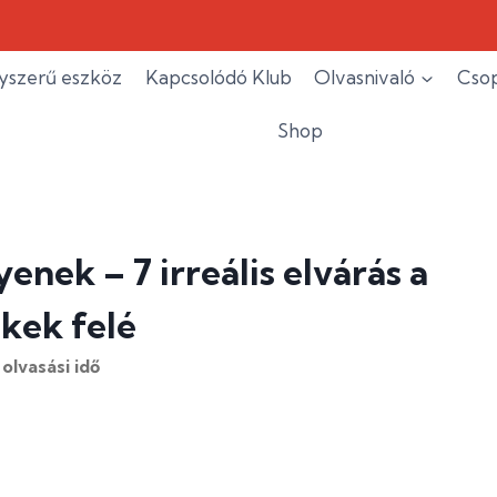
yszerű eszköz
Kapcsolódó Klub
Olvasnivaló
Csop
Shop
enek – 7 irreális elvárás a
kek felé
olvasási idő