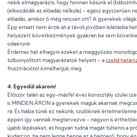
nekik elmagyarázni, hogy honnan késünk el (bábszính
(elkezdődik az előadás nélküle) – egész egyszerűen n
előadás, amikor ő még nincsen ott? A gyerekek világk
Épp emiatt nem érzik át a távoli jövőben kilátásba he
helyezett következmények gyakran be sem következn
odaérünk.
Érdemes hát elhagyni ezeket a meggyőzési monológoka
túlbonyolított magyarázatok helyett – a
szelíd határ
frusztrációtól kímélhetjük meg.
4. Egyedül akarom!
Először talán az egy-másfél éves korosztály szülei sz
is MINDEN ÁRON a gyerekek maguk akarnak megcsináln
rá. És hiába tűnik ez nekünk, szülőknek értelmetlenn
éppen így vannak megtervezve – nagyon is érthetően
újabb lépéseket, és hogyan tudná magát túltenni a pr
kudarcon, ha nem lenne benne az a hajtóerő, hogy én,