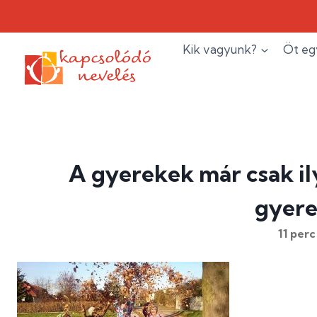
Skip
to
content
Kik vagyunk?
Öt eg
A gyerekek már csak ily
gyere
11
perc 