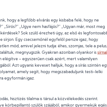
nk, hogy a legfőbb elvárás egy kisbaba felé, hogy ne
kát?” „Sírós?” „Ugye nem hasfájós?” „Ugyan már, most meg
kérdések? Sok szülő érezheti úgy, az első és legfontosab
e sírjon. Egy csecsemőnél egyfelől persze igaz, hogy
tlen mód, amivel jelezni tudja: éhes, szomjas, tele a pelus
gtaláltuk, megnyugszik. Gyakran azonban olyankor is
sírna
van elégítve – egyszerűen csak azért, mert valamilyen
gából. Azt ugyanis keveset halljuk, hogy a sírás szintén e
olyamat, amely segít, hogy megszabaduljunk testi-lelki
kra egyformán igaz.
ás, hisztizés tilalma is társul a közvélekedés szerint.
tve körbepillantó szülők szájából, amikor gyermekük egés