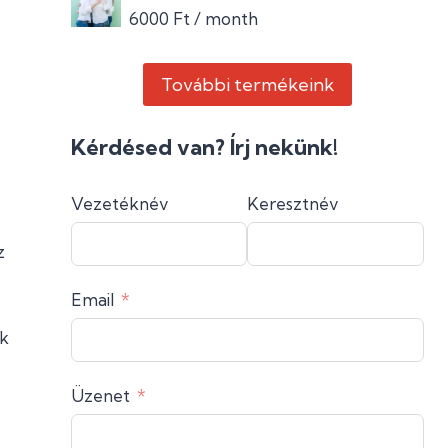
6000
Ft
/ month
További termékeink
Kérdésed van? Írj nekünk!
Vezetéknév
Keresztnév
z
Email
ok
Üzenet