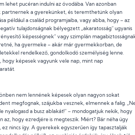
nem lehet pucéran indulni az óvodába. Van azonban
k partnernek a gyerekünket, és teremthetünk olyan
lása például a család programjaiba, vagy abba, hogy – az
 negatív tulajdonságnak bélyegzett „akaratosság” ugyanis
rvényesítő képességnek” vagy szimplán magabiztosságna
zeretné, ha gyermeke – akár már gyermekkorban, de
téletekkel rendelkező, gondolkodó személyiség lenne.
t, hogy képesek vagyunk vele nap, mint nap
aratát.
ülönben nem lennének képesek olyan nagyon sokat
indent megfognak, szájukba vesznek, elmennek a falig. „N
Ne nyalogasd a busz ablakát!” – mondogatjuk nekik, hogy
 az, hogy ezredjére is megteszik. Miért? Bár néha úgy
, ez nincs így. A gyerekek egyszerűen így tapasztalják