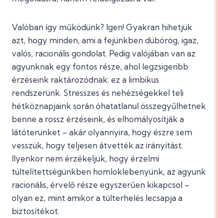
Valóban így működünk? Igen! Gyakran hihetjük
azt, hogy minden, ami a fejünkben dübörög, igaz,
valós, racionális gondolat. Pedig valójában van az
agyunknak egy fontos része, ahol legzsigeribb
érzéseink raktározódnak: ez a limbikus
rendszerünk. Stresszes és nehézségekkel teli
hétköznapjaink során óhatatlanul összegyűlhetnek
benne a rossz érzéseink, és elhomályosítják a
látóterünket – akár olyannyira, hogy észre sem
vesszük, hogy teljesen átvették az irányítást.
Ilyenkor nem érzékeljük, hogy érzelmi
túltelítettségünkben homloklebenyünk, az agyunk
racionális, érvelő része egyszerűen kikapcsol –
olyan ez, mint amikor a túlterhelés lecsapja a
biztosítékot.