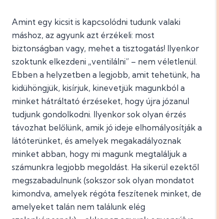
Amint egy kicsit is kapcsolódni tudunk valaki
máshoz, az agyunk azt érzékeli: most
biztonságban vagy, mehet a tisztogatás! Ilyenkor
szoktunk elkezdeni „ventilálni” – nem véletlenül.
Ebben a helyzetben a legjobb, amit tehetünk, ha
kidühöngjük, kisírjuk, kinevetjük magunkból a
minket hátráltató érzéseket, hogy újra józanul
tudjunk gondolkodni. Ilyenkor sok olyan érzés
távozhat belőlünk, amik jó ideje elhomályosítják a
látóterünket, és amelyek megakadályoznak
minket abban, hogy mi magunk megtaláljuk a
számunkra legjobb megoldást. Ha sikerül ezektől
megszabadulnunk (sokszor sok olyan mondatot
kimondva, amelyek régóta feszítenek minket, de
amelyeket talán nem találunk elég