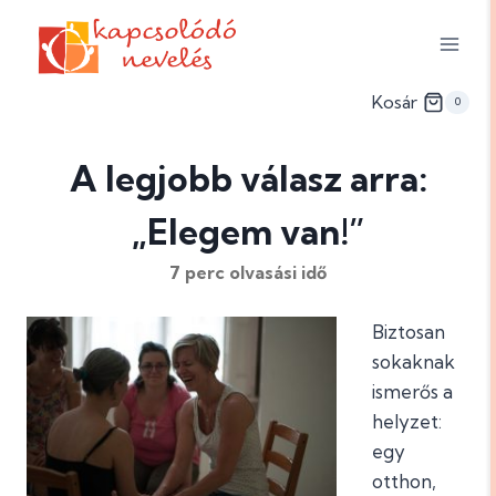
Skip
to
content
Kosár
0
A legjobb válasz arra:
„Elegem van!”
7
perc olvasási idő
Biztosan
sokaknak
ismerős a
helyzet:
egy
otthon,