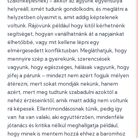
szalonképesnek) – akkor az agyunk egyensúlya
helyreáll, ismét tudunk gondolkodni, és meglátni a
helyzetben olyasmit is, amit addig képtelenek
voltunk. Rájövünk például hogy kitől kérhetnénk
segítséget, hogyan variálhatnánk át a napjainkat
élhetőbbé, vagy mit kellene lépni egy
elmérgesedett konfliktusban. Megláthatjuk, hogy
mennyire szép a gyerekünk, szerencsések
vagyunk, hogy egészséges, hálásak vagyunk, hogy
jófej a párunk – mindezt nem azért fogjuk mélyen
átérezni, mert sokat mondják nekünk, hanem
azért, mert meg tudtunk szabadulni azoktól a
nehéz érzéseinktől, amik miatt addig nem voltunk
rá képesek. Ellentmondásosnak tűnik, pedig így
van: ha van valaki, aki együttérzően, mindenféle
jótanács és kritika nélkül meghallgatja például,
hogy minek is mentem hozzá ehhez a baromhoz