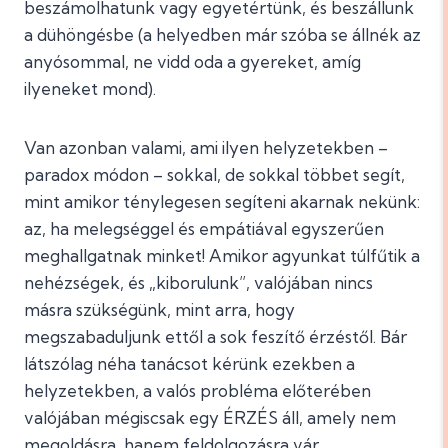
beszámolhatunk vagy egyetértünk, és beszállunk
a dühöngésbe (a helyedben már szóba se állnék az
anyósommal, ne vidd oda a gyereket, amíg
ilyeneket mond).
Van azonban valami, ami ilyen helyzetekben –
paradox módon – sokkal, de sokkal többet segít,
mint amikor ténylegesen segíteni akarnak nekünk:
az, ha melegséggel és empátiával egyszerűen
meghallgatnak minket! Amikor agyunkat túlfűtik a
nehézségek, és „kiborulunk”, valójában nincs
másra szükségünk, mint arra, hogy
megszabaduljunk ettől a sok feszítő érzéstől. Bár
látszólag néha tanácsot kérünk ezekben a
helyzetekben, a valós probléma előterében
valójában mégiscsak egy ÉRZÉS áll, amely nem
megoldásra, hanem feldolgozásra vár.