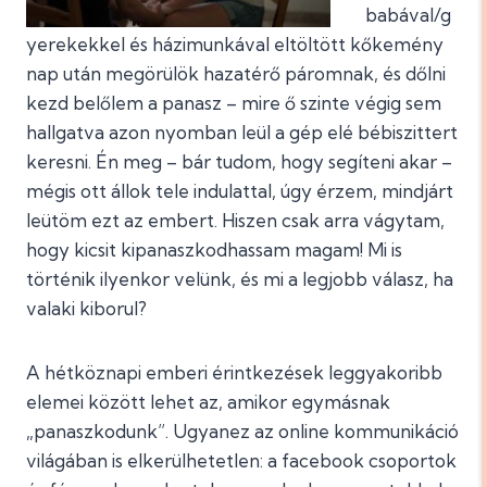
babával/g
yerekekkel és házimunkával eltöltött kőkemény
nap után megörülök hazatérő páromnak, és dőlni
kezd belőlem a panasz – mire ő szinte végig sem
hallgatva azon nyomban leül a gép elé bébiszittert
keresni. Én meg – bár tudom, hogy segíteni akar –
mégis ott állok tele indulattal, úgy érzem, mindjárt
leütöm ezt az embert. Hiszen csak arra vágytam,
hogy kicsit kipanaszkodhassam magam! Mi is
történik ilyenkor velünk, és mi a legjobb válasz, ha
valaki kiborul?
A hétköznapi emberi érintkezések leggyakoribb
elemei között lehet az, amikor egymásnak
„panaszkodunk”. Ugyanez az online kommunikáció
világában is elkerülhetetlen: a facebook csoportok