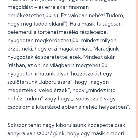
megoldást – és erre akár finoman
emlékeztethetjük is („Ez valóban nehéz! Tudom,
hogy meg tudod oldani!”). Ha a másik túlságosan
belemerül a történetmesélés részleteibe,
nyugodtan megkérdezhetjük, mindez milyen
érzés neki, hogy érzi magát emiatt. Maradjunk
nyugodtak és szeretetteljesek. Mindezt akár
írásban, az online világban is megtehetjük:
nyugodtan írhatunk olyan hozzászólást egy
szülőtársunk „kiborulására”, hogy „nagyon
megértelek, veled érzek”, hogy „mindez irtó
nehéz, tudom” vagy hogy „csodás szülő vagy,
csodálom a kitartásod ebben a nehéz helyzetben”.
Sokszor tehát nagy kiborulásunk közepette csak
annyira van szükségünk, hogy egy másik emberi