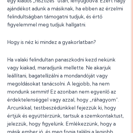
egy kiadós „hisztizés” után, lenyugodva. Ezért nagy
ajándékot adunk a másiknak, ha ebben az érzelmi
felindultságban támogatni tudjuk, és értő
figyelemmel meg tudjuk hallgatni.
Hogy is néz ki mindez a gyakorlatban?
Ha valaki felindultan panaszkodni kezd nekünk
vagy kiakad, maradjunk mellette. Ne akarjuk
leállítani, bagatellizálni a mondandóját vagy
megoldásokat tanácsolni. A legjobb, ha nem
mondunk semmit! Ez azonban nem egyenlő az
érdektelenséggel vagy azzal, hogy „ráhagyom”.
Arcunkkal, testbeszédünkkel fejezzük ki, hogy
értjük és együttérzünk, tartsuk a szemkontaktust,
jelezzük, hogy figyelünk. Emlékezzünk, hogy a
másik ember jó, és meg fogja találni a legjobb