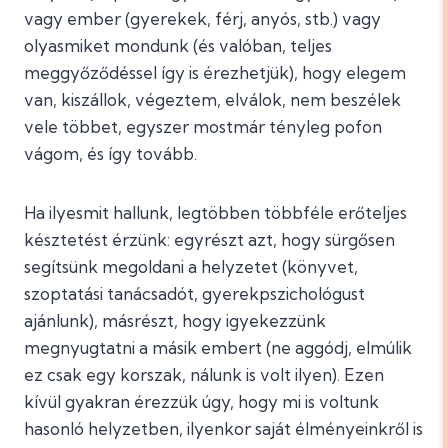
vagy ember (gyerekek, férj, anyós, stb.) vagy
olyasmiket mondunk (és valóban, teljes
meggyőződéssel így is érezhetjük), hogy elegem
van, kiszállok, végeztem, elválok, nem beszélek
vele többet, egyszer mostmár tényleg pofon
vágom, és így tovább.
Ha ilyesmit hallunk, legtöbben többféle erőteljes
késztetést érzünk: egyrészt azt, hogy sürgősen
segítsünk megoldani a helyzetet (könyvet,
szoptatási tanácsadót, gyerekpszichológust
ajánlunk), másrészt, hogy igyekezzünk
megnyugtatni a másik embert (ne aggódj, elmúlik
ez csak egy korszak, nálunk is volt ilyen). Ezen
kívül gyakran érezzük úgy, hogy mi is voltunk
hasonló helyzetben, ilyenkor saját élményeinkről is