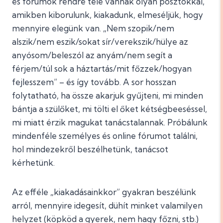
és fórumok rendre tele vannak olyan posztokkal,
amikben kiborulunk, kiakadunk, elmeséljük, hogy
mennyire elegünk van. „Nem szopik/nem
alszik/nem eszik/sokat sír/verekszik/hülye az
anyósom/beleszól az anyám/nem segít a
férjem/túl sok a háztartás/mit főzzek/hogyan
fejlesszem” – és így tovább. A sor hosszan
folytatható, ha össze akarjuk gyűjteni, mi minden
bántja a szülőket, mi tölti el őket kétségbeeséssel,
mi miatt érzik magukat tanácstalannak. Próbálunk
mindenféle személyes és online fórumot találni,
hol mindezekről beszélhetünk, tanácsot
kérhetünk.
Az efféle „kiakadásainkkor” gyakran beszélünk
arról, mennyire idegesít, dühít minket valamilyen
helyzet (köpköd a gyerek, nem hagy főzni, stb.)