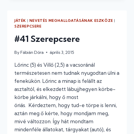
–
SÍRÁS
ÉS
JÁTÉK
|
NEVETÉS MEGHALLGATÁSÁNAK ESZKÖZE
|
JÁTÉK
SZEREPCSERE
A
#41 Szerepcsere
GÖRDÜLÉKENYEBB
ESTÉÉRT
By
Fábián Dóra
április 3, 2015
Lőrinc (5) és Villő (2,5) a vacsoránál
természetesen nem tudnak nyugodtan ülni a
fenekükön. Lőrinc a minap is felállt az
asztaltól, és elkezdett lábujjhegyen körbe-
körbe járkálni, hogy ő most
óriás. Kérdeztem, hogy tud-e törpe is lenni,
aztán meg ő kérte, hogy mondjam meg,
mivé változzon. Így hát mondtam
mindenféle állatokat, tárgyakat (autó), és