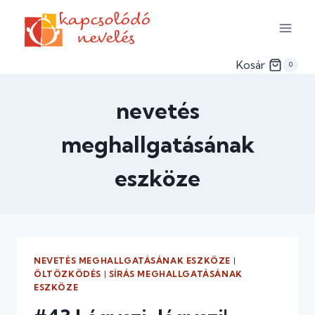
Skip
to
content
Kosár
0
nevetés
meghallgatásának
eszköze
NEVETÉS MEGHALLGATÁSÁNAK ESZKÖZE
|
ÖLTÖZKÖDÉS
|
SÍRÁS MEGHALLGATÁSÁNAK
ESZKÖZE