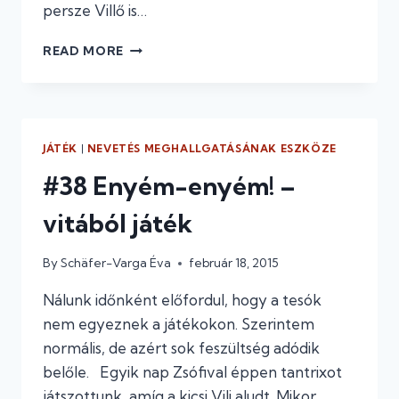
persze Villő is…
#41
READ MORE
SZEREPCSERE
JÁTÉK
|
NEVETÉS MEGHALLGATÁSÁNAK ESZKÖZE
#38 Enyém-enyém! –
vitából játék
By
Schäfer-Varga Éva
február 18, 2015
Nálunk időnként előfordul, hogy a tesók
nem egyeznek a játékokon. Szerintem
normális, de azért sok feszültség adódik
belőle. Egyik nap Zsófival éppen tantrixot
játszottunk, amíg a kicsi Vili aludt. Mikor