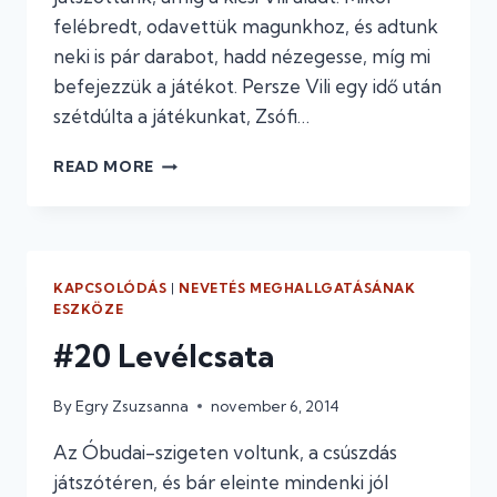
felébredt, odavettük magunkhoz, és adtunk
neki is pár darabot, hadd nézegesse, míg mi
befejezzük a játékot. Persze Vili egy idő után
szétdúlta a játékunkat, Zsófi…
#38
READ MORE
ENYÉM-
ENYÉM!
–
VITÁBÓL
JÁTÉK
KAPCSOLÓDÁS
|
NEVETÉS MEGHALLGATÁSÁNAK
ESZKÖZE
#20 Levélcsata
By
Egry Zsuzsanna
november 6, 2014
Az Óbudai-szigeten voltunk, a csúszdás
játszótéren, és bár eleinte mindenki jól