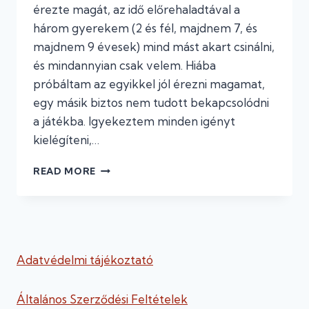
érezte magát, az idő előrehaladtával a
három gyerekem (2 és fél, majdnem 7, és
majdnem 9 évesek) mind mást akart csinálni,
és mindannyian csak velem. Hiába
próbáltam az egyikkel jól érezni magamat,
egy másik biztos nem tudott bekapcsolódni
a játékba. Igyekeztem minden igényt
kielégíteni,…
#20
READ MORE
LEVÉLCSATA
Adatvédelmi tájékoztató
Általános Szerződési Feltételek