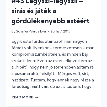
#43 Légyszi-légyszi! –
sírás és játék a
gördülékenyebb estéért
By
Schäfer-Varga Éva
április 7, 2015
Egyik este fürdés után Zsófi már nagyon
fáradt volt. Ilyenkor – természetesen – már
kompromisszumképtelen, és minden baj
szokott lenni. Ezen az estén elkövettem azt
a „hibát”, hogy nem jó sorrendben adtam rá
a pizsama alsó-felsőjét. Mérges volt, sírt,
hisztizett. Tudtam, hogy ennek nagy része a
fáradtság miatt van, de azt is tudtam, hogy…
#43
READ MORE
LÉGYSZI-
LÉGYSZI!