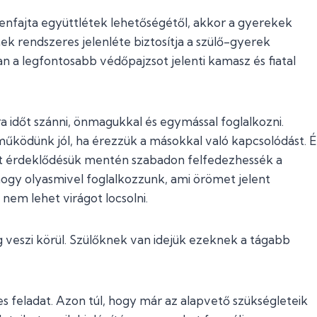
yenfajta együttlétek lehetőségétől, akkor a gyerekek
nek rendszeres jelenléte biztosítja a szülő-gyerek
an a legfontosabb védőpajzsot jelenti kamasz és fiatal
a időt szánni, önmagukkal és egymással foglalkozni.
űködünk jól, ha érezzük a másokkal való kapcsolódást. É
át érdeklődésük mentén szabadon felfedezhessék a
hogy olyasmivel foglalkozzunk, ami örömet jelent
nem lehet virágot locsolni.
veszi körül. Szülőknek van idejük ezeknek a tágabb
feladat. Azon túl, hogy már az alapvető szükségleteik