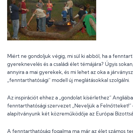
Miért ne gondoljuk végig, mi sül ki abból, ha a fennt
gyereknevelés és a családi élet témájára? Úgyis sokan
annyira a mai gyerekek, és mi lehet az oka a járvány
„fenntarthatósági” modell új meglátásokkal szolgálni.
Az inspirációt ehhez a „gondolat kísérlethez” Ang
fenntarthatósági szervezet „Neveljük a Felnőtteket!
alapítványunk két közreműködője az Európai Bizotts
A fenntarthatóság fogalma ma már az élet számos ter