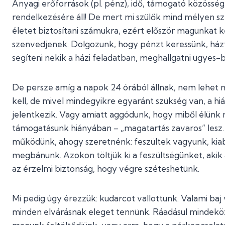
Anyagi erőforrások (pl. pénz), idő, támogató közösség
rendelkezésére áll! De mert mi szülők mind mélyen sz
életet biztosítani számukra, ezért először magunkat k
szenvedjenek. Dolgozunk, hogy pénzt keressünk, házta
segíteni nekik a házi feladatban, meghallgatni ügyes-b
De persze amíg a napok 24 órából állnak, nem lehet 
kell, de mivel mindegyikre egyaránt szükség van, a hi
jelentkezik. Vagy amiatt aggódunk, hogy miből élünk 
támogatásunk hiányában – „magatartás zavaros” lesz
működünk, ahogy szeretnénk: feszültek vagyunk, kia
megbánunk. Azokon töltjük ki a feszültségünket, akik
az érzelmi biztonság, hogy végre széteshetünk.
Mi pedig úgy érezzük: kudarcot vallottunk. Valami baj
minden elvárásnak eleget tennünk. Ráadásul mindekö