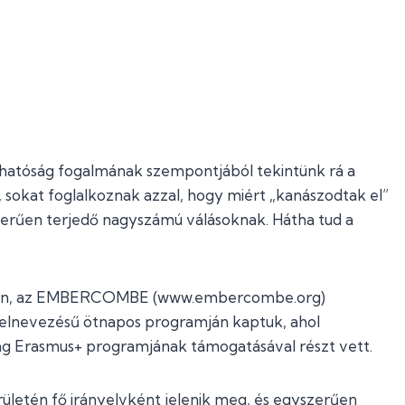
arthatóság fogalmának szempontjából tekintünk rá a
, sokat foglalkoznak azzal, hogy miért „kanászodtak el”
szerűen terjedő nagyszámú válásoknak. Hátha tud a
liában, az EMBERCOMBE (www.embercombe.org)
” elnevezésű ötnapos programján kaptuk, ahol
ág Erasmus+ programjának támogatásával részt vett.
ületén fő irányelvként jelenik meg, és egyszerűen