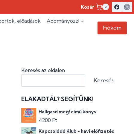
Kosár
0
ortok, előadások
Adományozz!
Fiókom
Keresés az oldalon
Keresés
ELAKADTÁL? SEGÍTÜNK!
Hallgasd meg! című könyv
4200
Ft
Kapcsolódó Klub - havi előfizetés