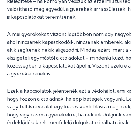
kielégítése – ha komolyan vesszük az érzelmi szükségl
valósítható meg egyedül, a gyerekek arra születtek, hog
is kapcsolatokat teremtsenek.
A mai gyerekeket viszont legtöbben nem egy nagyob
ahol nincsenek kapaszkodóik, nincsenek emberek, aki
akik segítenek nekik eligazodni. Mindez azért, mert a 
elszigeteli egymástól a családokat – mindenki küzd, 
közösségben a kapcsolatokat ápolni. Viszont ezekre 
a gyerekeinknek is.
Ezek a kapcsolatok jelentenék azt a védőhálót, ami kise
hogy főzzön a családnak, ha épp betegek vagyunk. Le
vagy felhívni valakit egy kiadós ventillálásra még aze
hogy vigyázzon a gyerekekre, ha nekünk dolgunk van.
érdeklődésüknek megfelelő dolgokat csinálhatnának. 