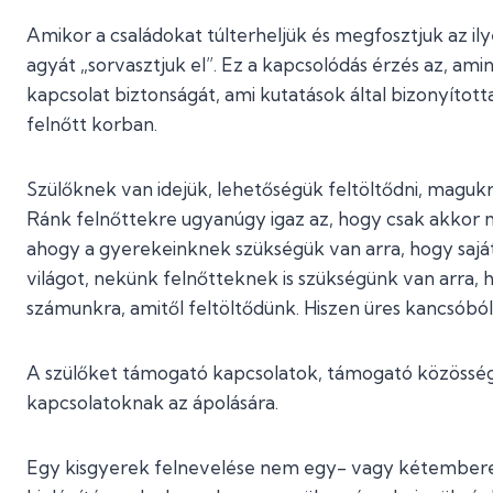
Amikor a családokat túlterheljük és megfosztjuk az il
agyát „sorvasztjuk el”. Ez a kapcsolódás érzés az, ami
kapcsolat biztonságát, ami kutatások által bizonyított
felnőtt korban.
Szülőknek van idejük, lehetőségük feltöltődni, magukr
Ránk felnőttekre ugyanúgy igaz az, hogy csak akkor m
ahogy a gyerekeinknek szükségük van arra, hogy saj
világot, nekünk felnőtteknek is szükségünk van arra, 
számunkra, amitől feltöltődünk. Hiszen üres kancsóból 
A szülőket támogató kapcsolatok, támogató közösség 
kapcsolatoknak az ápolására.
Egy kisgyerek felnevelése nem egy- vagy kétemberes 