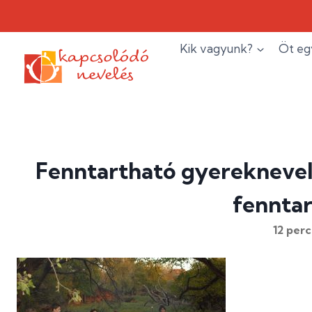
Skip
to
content
Kik vagyunk?
Öt eg
Fenntartható gyereknevel
fenntar
12
perc 