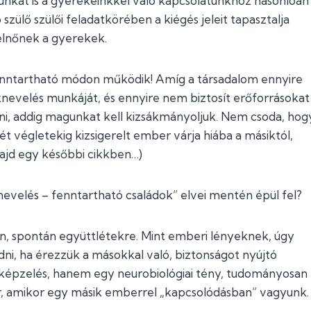
unkat is a gyerekeinkkel való kapcsolatunkhoz hasonlóan
ülő szülői feladatkörében a kiégés jeleit tapasztalja
elnőnek a gyerekek.
nntartható módon működik! Amíg a társadalom ennyire
eknevelés munkáját, és ennyire nem biztosít erőforrásokat
zni, addig magunkat kell kizsákmányoljuk. Nem csoda, hog
 végletekig kizsigerelt ember várja hiába a másiktól,
majd egy későbbi cikkben…)
nevelés – fenntartható családok” elvei mentén épül fel?
lan, spontán együttlétekre. Mint emberi lényeknek, úgy
i, ha érezzük a másokkal való, biztonságot nyújtó
lképzelés, hanem egy neurobiológiai tény, tudományosan
, amikor egy másik emberrel „kapcsolódásban” vagyunk.