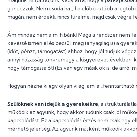
magunk feltöltődjünk, vagy arra, hogy a párkapcsolat
gondozzuk. Nem csoda hát, ha előbb-utóbb a legtöbb sz
magán: nem érdekli, nincs türelme, majd csak végre f
Ám mindez nem a mi hibánk! Maga a rendszer nem fe
kevéssé ismeri el és becsüli meg (anyagilag is) a gyer
(időt, pénzt, támogatást) ahhoz, hogy jól tudjuk vége
annyi házasság tönkremegy a kisgyerekes években: két
hogy támogassa őt! (És van egy másik ok is, de arról 
Hogyan nézne ki egy olyan világ, ami a „fenntartható 
Szülőknek van idejük a gyerekeikre
, a strukturálat
működik az agyunk, hogy akkor tudunk csak jól működn
kapcsolódást. Ez a kapcsolódás érzés nem csak egy e
mérhető jelenség. Az agyunk másként működik akkor