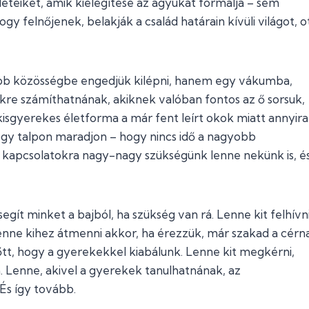
eteiket, amik kielégítése az agyukat formálja – sem
y felnőjenek, belakják a család határain kívüli világot, o
b közösségbe engedjük kilépni, hanem egy vákumba,
kre számíthatnának, akiknek valóban fontos az ő sorsuk,
kisgyerekes életforma a már fent leírt okok miatt annyira
hogy talpon maradjon – hogy nincs idő a nagyobb
a kapcsolatokra nagy-nagy szükségünk lenne nekünk is, é
gít minket a bajból, ha szükség van rá. Lenne kit felhívni
nne kihez átmenni akkor, ha érezzük, már szakad a cérna
lőtt, hogy a gyerekekkel kiabálunk. Lenne kit megkérni,
 Lenne, akivel a gyerekek tanulhatnának, az
És így tovább.