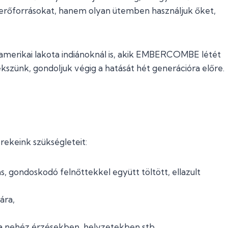
 erőforrásokat, hanem olyan ütemben használjuk őket,
 amerikai lakota indiánoknál is, akik EMBERCOMBE létét
lekszünk, gondoljuk végig a hatását hét generációra előre.
erekeink szükségleteit:
s, gondoskodó felnőttekkel együtt töltött, ellazult
ára,
a nehéz érzésekben, helyzetekben stb.