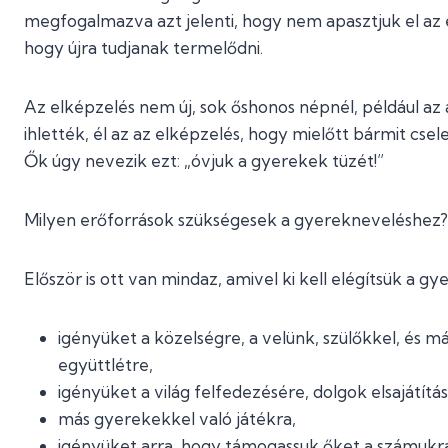
megfogalmazva azt jelenti, hogy nem apasztjuk el az
hogy újra tudjanak termelődni.
Az elképzelés nem új, sok őshonos népnél, például az
ihlették, él az az elképzelés, hogy mielőtt bármit cse
Ők úgy nevezik ezt: „óvjuk a gyerekek tüzét!”
Milyen erőforrások szükségesek a gyerekneveléshez?
Először is ott van mindaz, amivel ki kell elégítsük a gy
igényüket a közelségre, a velünk, szülőkkel, és má
együttlétre,
igényüket a világ felfedezésére, dolgok elsajátítás
más gyerekekkel való játékra,
igényüket arra, hogy támogassuk őket a számukr