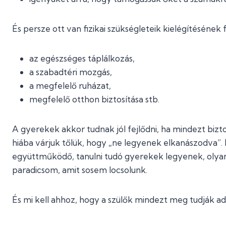
És persze ott van fizikai szükségleteik kielégítésének f
az egészséges táplálkozás,
a szabadtéri mozgás,
a megfelelő ruházat,
megfelelő otthon biztosítása stb.
A gyerekek akkor tudnak jól fejlődni, ha mindezt biz
hiába várjuk tőlük, hogy „ne legyenek elkanászodva”.
együttműködő, tanulni tudó gyerekek legyenek, olyan
paradicsom, amit sosem locsolunk.
És mi kell ahhoz, hogy a szülők mindezt meg tudják a