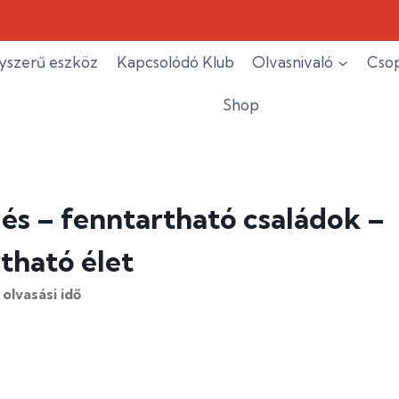
yszerű eszköz
Kapcsolódó Klub
Olvasnivaló
Csop
Shop
és – fenntartható családok –
tható élet
olvasási idő