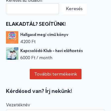
Keresés az oldalon
Keresés
ELAKADTÁL? SEGÍTÜNK!
Hallgasd meg! című könyv
4200
Ft
Kapcsolódó Klub - havi előfizetés
6000
Ft
/ month
További termékeink
Kérdésed van? Írj nekünk!
Vezetéknév