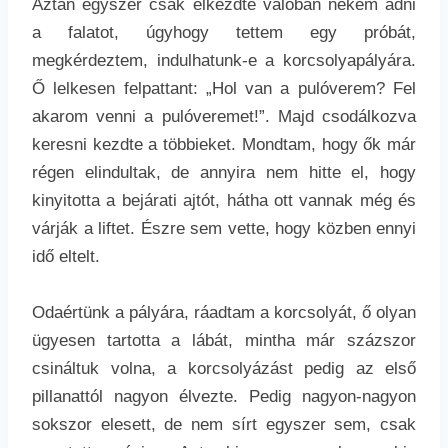
Aztán egyszer csak elkezdte valóban nekem adni
a falatot, úgyhogy tettem egy próbát,
megkérdeztem, indulhatunk-e a korcsolyapályára.
Ő lelkesen felpattant: „Hol van a pulóverem? Fel
akarom venni a pulóveremet!”. Majd csodálkozva
keresni kezdte a többieket. Mondtam, hogy ők már
régen elindultak, de annyira nem hitte el, hogy
kinyitotta a bejárati ajtót, hátha ott vannak még és
várják a liftet. Észre sem vette, hogy közben ennyi
idő eltelt.
Odaértünk a pályára, ráadtam a korcsolyát, ő olyan
ügyesen tartotta a lábát, mintha már százszor
csináltuk volna, a korcsolyázást pedig az első
pillanattól nagyon élvezte. Pedig nagyon-nagyon
sokszor elesett, de nem sírt egyszer sem, csak