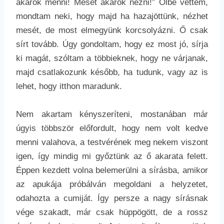
akarok menni! Mesét akarok nézni!” Ölbe vettem,
mondtam neki, hogy majd ha hazajöttünk, nézhet
mesét, de most elmegyünk korcsolyázni. Ő csak
sírt tovább. Úgy gondoltam, hogy ez most jó, sírja
ki magát, szóltam a többieknek, hogy ne várjanak,
majd csatlakozunk később, ha tudunk, vagy az is
lehet, hogy itthon maradunk.
Nem akartam kényszeríteni, mostanában már
úgyis többször előfordult, hogy nem volt kedve
menni valahova, a testvérének meg nekem viszont
igen, így mindig mi győztünk az ő akarata felett.
Éppen kezdett volna belemerülni a sírásba, amikor
az apukája próbálván megoldani a helyzetet,
odahozta a cumiját. Így persze a nagy sírásnak
vége szakadt, már csak hüppögött, de a rossz