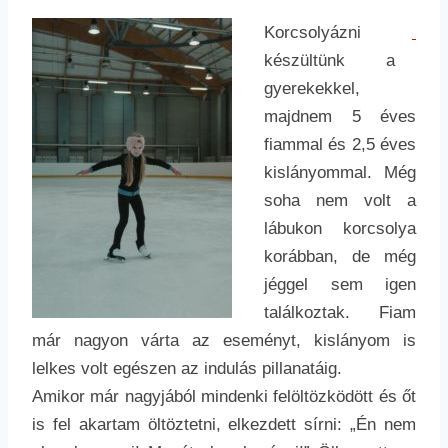
Korcsolyázni
készültünk a
gyerekekkel,
majdnem 5 éves
fiammal és 2,5 éves
kislányommal. Még
soha nem volt a
lábukon korcsolya
korábban, de még
jéggel sem igen
találkoztak. Fiam
már nagyon várta az eseményt, kislányom is
lelkes volt egészen az indulás pillanatáig.
Amikor már nagyjából mindenki felöltözködött és őt
is fel akartam öltöztetni, elkezdett sírni: „Én nem