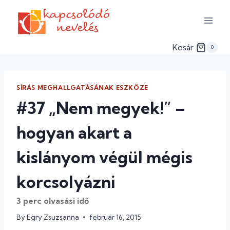
Skip
to
content
Kosár
0
SÍRÁS MEGHALLGATÁSÁNAK ESZKÖZE
#37 „Nem megyek!” –
hogyan akart a
kislányom végül mégis
korcsolyázni
3
perc olvasási idő
By
Egry Zsuzsanna
február 16, 2015