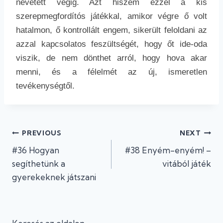
nevetett végig. Azt hiszem ezzel a kis
szerepmegfordítós játékkal, amikor végre ő volt
hatalmon, ő kontrollált engem, sikerült feloldani az
azzal kapcsolatos feszültségét, hogy őt ide-oda
viszik, de nem dönthet arról, hogy hova akar
menni, és a félelmét az új, ismeretlen
tevékenységtől.
Bejegyzés
PREVIOUS
NEXT
#36 Hogyan
#38 Enyém-enyém! –
navigáció
segíthetünk a
vitából játék
gyerekeknek játszani