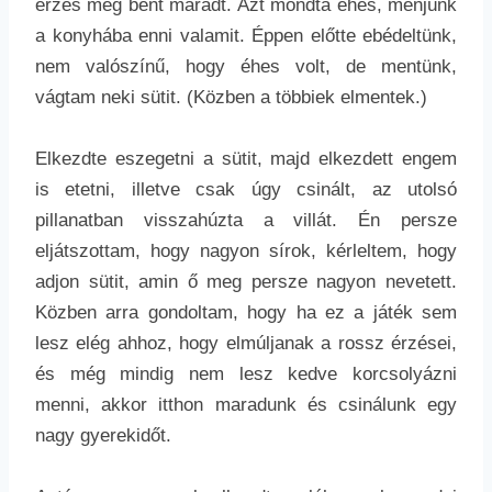
érzés még bent maradt. Azt mondta éhes, menjünk
a konyhába enni valamit. Éppen előtte ebédeltünk,
nem valószínű, hogy éhes volt, de mentünk,
vágtam neki sütit. (Közben a többiek elmentek.)
Elkezdte eszegetni a sütit, majd elkezdett engem
is etetni, illetve csak úgy csinált, az utolsó
pillanatban visszahúzta a villát. Én persze
eljátszottam, hogy nagyon sírok, kérleltem, hogy
adjon sütit, amin ő meg persze nagyon nevetett.
Közben arra gondoltam, hogy ha ez a játék sem
lesz elég ahhoz, hogy elmúljanak a rossz érzései,
és még mindig nem lesz kedve korcsolyázni
menni, akkor itthon maradunk és csinálunk egy
nagy gyerekidőt.