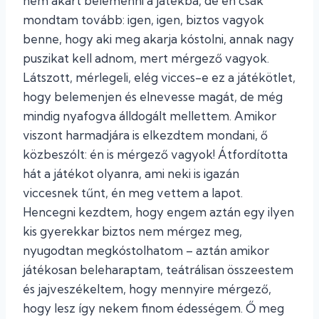
nem akart belemenni a játékba, de én csak
mondtam tovább: igen, igen, biztos vagyok
benne, hogy aki meg akarja kóstolni, annak nagy
puszikat kell adnom, mert mérgező vagyok.
Látszott, mérlegeli, elég vicces-e ez a játékötlet,
hogy belemenjen és elnevesse magát, de még
mindig nyafogva álldogált mellettem. Amikor
viszont harmadjára is elkezdtem mondani, ő
közbeszólt: én is mérgező vagyok! Átfordította
hát a játékot olyanra, ami neki is igazán
viccesnek tűnt, én meg vettem a lapot.
Hencegni kezdtem, hogy engem aztán egy ilyen
kis gyerekkar biztos nem mérgez meg,
nyugodtan megkóstolhatom – aztán amikor
játékosan beleharaptam, teátrálisan összeestem
és jajveszékeltem, hogy mennyire mérgező,
hogy lesz így nekem finom édességem. Ő meg