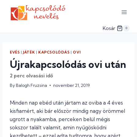
Skip
to
content
Kosár
0
EVÉS
|
JÁTÉK
|
KAPCSOLÓDÁS
|
OVI
Újrakapcsolódás ovi után
2
perc olvasási idő
By
Balogh Fruzsina
november 21, 2019
Minden nap ebéd után jártam az oviba a 4 éves
kisfiamért, aki bár először mindig nagy örömmel
ugrott a nyakamba, perceken belül mégis
sokszor talált valamit, amin nyűgösködni
kezdhetett – ezzel adta tudtomra, hogy azért