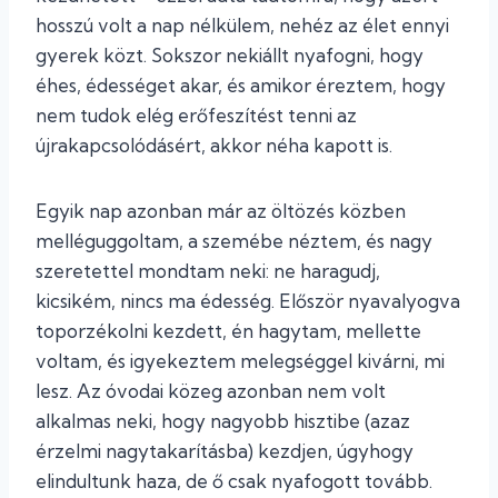
hosszú volt a nap nélkülem, nehéz az élet ennyi
gyerek közt. Sokszor nekiállt nyafogni, hogy
éhes, édességet akar, és amikor éreztem, hogy
nem tudok elég erőfeszítést tenni az
újrakapcsolódásért, akkor néha kapott is.
Egyik nap azonban már az öltözés közben
melléguggoltam, a szemébe néztem, és nagy
szeretettel mondtam neki: ne haragudj,
kicsikém, nincs ma édesség. Először nyavalyogva
toporzékolni kezdett, én hagytam, mellette
voltam, és igyekeztem melegséggel kivárni, mi
lesz. Az óvodai közeg azonban nem volt
alkalmas neki, hogy nagyobb hisztibe (azaz
érzelmi nagytakarításba) kezdjen, úgyhogy
elindultunk haza, de ő csak nyafogott tovább.