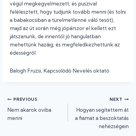
végül megkegyelmezett, és puszival
felélesztett, hogy tudjunk tovább menni (és tolni
a babakocsiban a türelmetlenné váló tesót),
majd az út során még jópárszor el kellett ezt
játszanunk, de innentől jó hangulatban
mehettünk hazáig, és megfeledkezhettünk az
édességről.
Balogh Fruzsi, Kapcsolódó Nevelés oktató
Bejegyzés
PREVIOUS
NEXT
Nem akarok oviba
Hogyan segítettem át
navigáció
menni
a fiamat a beszoktatás
nehézségein