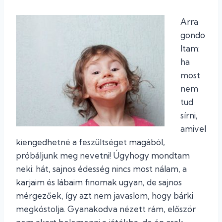
Arra
gondo
ltam:
ha
most
nem
tud
sírni,
amivel
kiengedhetné a feszültséget magából,
próbáljunk meg nevetni! Úgyhogy mondtam
neki: hát, sajnos édesség nincs most nálam, a
karjaim és lábaim finomak ugyan, de sajnos
mérgezőek, így azt nem javaslom, hogy bárki
megkóstolja. Gyanakodva nézett rám, először