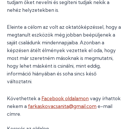
tudjam őket nevelni és segíteni tudjak nekik a
nehéz helyzetekben is.
Eleinte a célom az volt az oktatóképzéssel, hogy a
megtanult eszközök még jobban beépüljenek a
saját családunk mindennapjaiba. Azonban a
képzésen átélt élmények vezettek el oda, hogy
most már szeretném másoknak is megmutatni,
hogy lehet másként is csinálni, mint eddig,
információ hiányában és soha sincs késő
változtatni.
Követhettek a
Facebook oldalamon
vagy írhattok
nekem a
farkaskovacsanita@gmail.com
e-mail
címre.
Keresés az oldalon