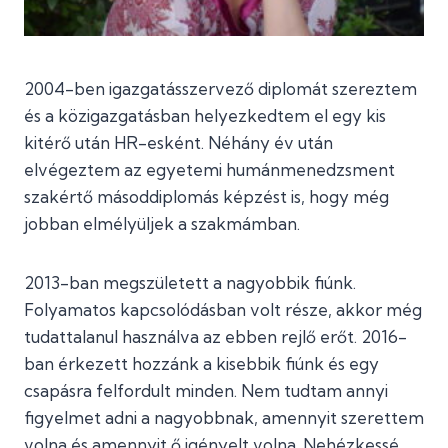
2004-ben igazgatásszervező diplomát szereztem
és a közigazgatásban helyezkedtem el egy kis
kitérő után HR-esként. Néhány év után
elvégeztem az egyetemi humánmenedzsment
szakértő másoddiplomás képzést is, hogy még
jobban elmélyüljek a szakmámban.
2013-ban megszületett a nagyobbik fiúnk.
Folyamatos kapcsolódásban volt része, akkor még
tudattalanul használva az ebben rejlő erőt. 2016-
ban érkezett hozzánk a kisebbik fiúnk és egy
csapásra felfordult minden. Nem tudtam annyi
figyelmet adni a nagyobbnak, amennyit szerettem
volna és amennyit ő igényelt volna. Nehézkessé,