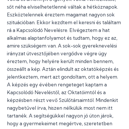
sőt néha elviselhetetlenné váltak a hétköznapok.
Eszköztelennek éreztem magamat nagyon sok
szituációban. Ekkor kezdtem el keresni és találtam
rá a Kapcsolódó Nevelésre. Elvégeztem a hat
alkalmas alaptanfolyamot és tudtam, hogy ez az,
amire szükségem van. A sok-sok gyereknevelési
irányzat útvesztőjében vergődve végre úgy
éreztem, hogy helyére került minden bennem,
összeállt a kép. Aztán elindult az oktatóképzés és
jelentkeztem, mert azt gondoltam, ott a helyem.
A képzés egy évében rengeteget kaptam a
Kapcsolódó Neveléstől, az Oktatóimtól és a
képzésben részt vevő Szülőtársaimtól. Mindenkit
nagybetűvel írva, hiszen nélkülük most nem itt
tartanék. A segítségükkel nagyon jó úton járok,
hogy a gyermekeimet megértve, szeretetben