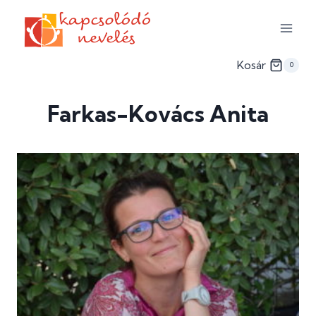
Skip
to
content
Kosár
0
Farkas-Kovács Anita