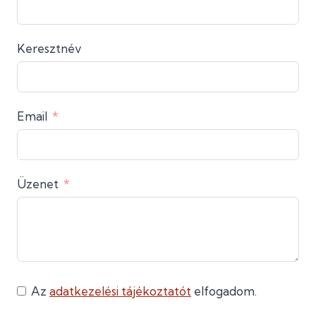
Keresztnév
Email
Üzenet
Az
adatkezelési tájékoztatót
elfogadom.