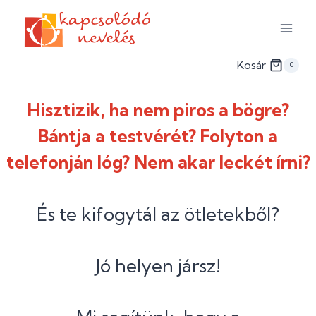
Skip
to
content
Kosár
0
Hisztizik, ha nem piros a bögre?
Bántja a testvérét? Folyton a
telefonján lóg? Nem akar leckét írni?
És te kifogytál az ötletekből?
Jó helyen jársz!