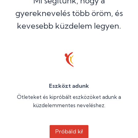
Mi segítünk, hogy a
gyereknevelés több öröm, és
kevesebb küzdelem legyen.
Eszközt adunk
Ötleteket és kipróbált eszközöket adunk a
küzdelemmentes neveléshez.
Próbáld ki!