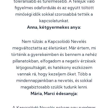
toleránsabb és türelmesebb. A feléjük való
figyelmes odafordulás és az együtt töltött
minőségi idők sokkal szorosabbá tették a
kapcsolatunkat.
Anna, kétgyermekes anya:
Nem túlzás: a Kapcsolódó Nevelés
megváltoztatta az életünket. Már értem, mi
történik a gyerekeimben és bennem a nehéz
pillanatokban, elfogadom a negatív érzések
létjogosultságát, és hatékony eszközeim
vannak rá, hogy kezeljem őket. Több a
mindennapjainkban a nevetés, és sokkal
magabiztosabb szülők tudunk lenni.
Mária, Marci édesanyja:
A Kapcsolódó Nevelés nekem egy rugalmas