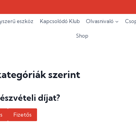
yszerű eszköz
Kapcsolódó Klub
Olvasnivaló
Csop
Shop
ategóriák szerint
részvételi díjat?
s
Fizetős