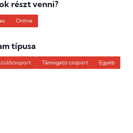
k részt venni?
es
Online
am típusa
 szülőcsoport
Támogató csoport
Egyéb