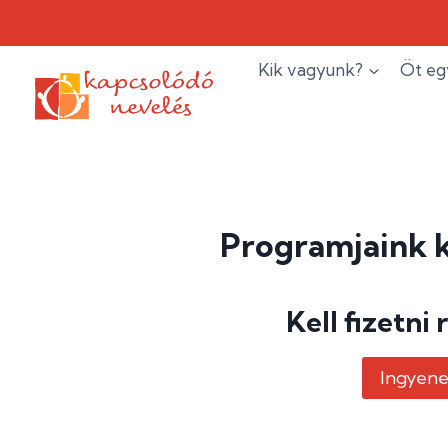
Skip
to
content
Kik vagyunk?
Öt eg
Programjaink k
Kell fizetni 
Ingyene