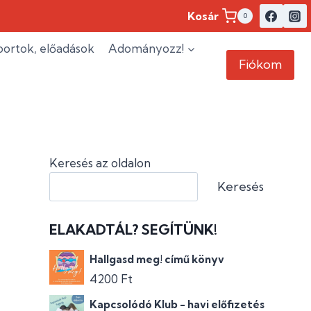
Kosár
0
ortok, előadások
Adományozz!
Fiókom
Keresés az oldalon
Keresés
ELAKADTÁL? SEGÍTÜNK!
Hallgasd meg! című könyv
4200
Ft
Kapcsolódó Klub - havi előfizetés