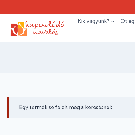
Skip
to
content
Kik vagyunk?
Öt eg
Egy termék se felelt meg a keresésnek.