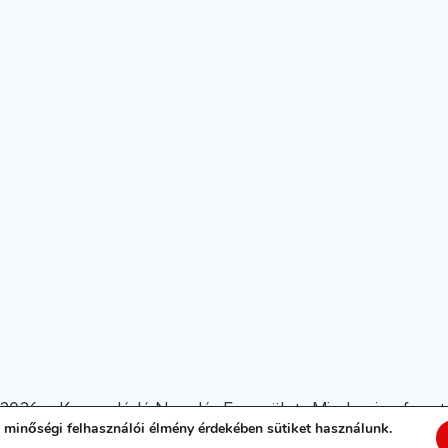
2026 © Kapcsolódó Nevelés Egyesület · Minden jog fennta
 minőségi felhasználói élmény érdekében sütiket használunk.