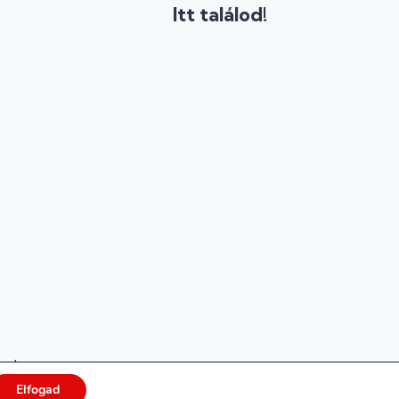
Itt találod!
rtva ·
Elfogad