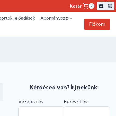
Kosár
0
ortok, előadások
Adományozz!
Fiókom
Kérdésed van? Írj nekünk!
Vezetéknév
Keresztnév