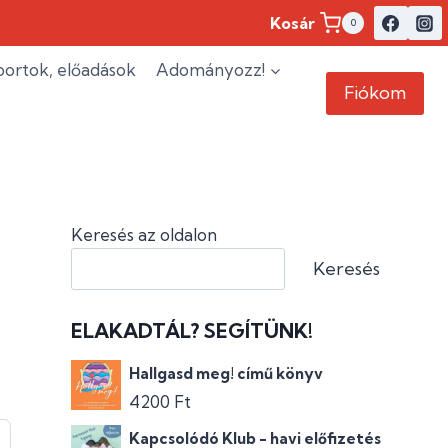
Kosár
0
ortok, előadások
Adományozz!
Fiókom
Keresés az oldalon
Keresés
ELAKADTÁL? SEGÍTÜNK!
Hallgasd meg! című könyv
4200
Ft
Kapcsolódó Klub - havi előfizetés