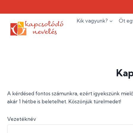
Skip
to
content
Kik vagyunk?
Öt eg
Kap
A kérdésed fontos számunkra, ezért igyekszünk mielőb
akár 1 hétbe is beletelhet. Köszönjük türelmedet!
Vezetéknév