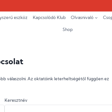
yszerű eszköz
Kapcsolódó Klub
Olvasnivaló
Csop
Shop
csolat
b válaszolni. Az oktatóink leterheltségétől függően ez
Keresztnév