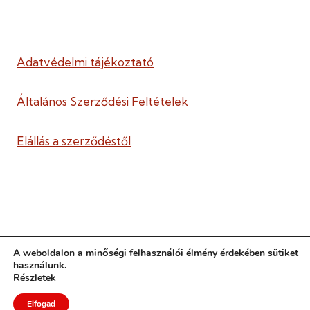
Adatvédelmi tájékoztató
Általános Szerződési Feltételek
Elállás a szerződéstől
A weboldalon a minőségi felhasználói élmény érdekében sütiket
használunk.
2016-2026 © Kapcsolódó Nevelés Egyesület ·
Részletek
Minden jog fenntartva ·
Elfogad