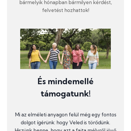
bármelyik hónapban bármilyen kérdést,
felvetést hozhattok!
És mindemellé
támogatunk!
Mi az elméleti anyagon felül még egy fontos
dolgot ígérünk: hogy Veled is törődünk.
Hiszünk benne, hogy azt a fajta mélyről jövő