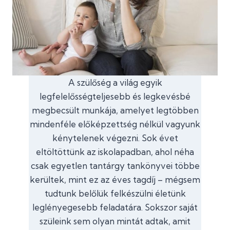
A szülőség a világ egyik
legfelelősségteljesebb és legkevésbé
megbecsült munkája, amelyet legtöbben
mindenféle előképzettség nélkül vagyunk
kénytelenek végezni. Sok évet
eltöltöttünk az iskolapadban, ahol néha
csak egyetlen tantárgy tankönyvei többe
kerültek, mint ez az éves tagdíj – mégsem
tudtunk belőlük felkészülni életünk
leglényegesebb feladatára. Sokszor saját
szüleink sem olyan mintát adtak, amit