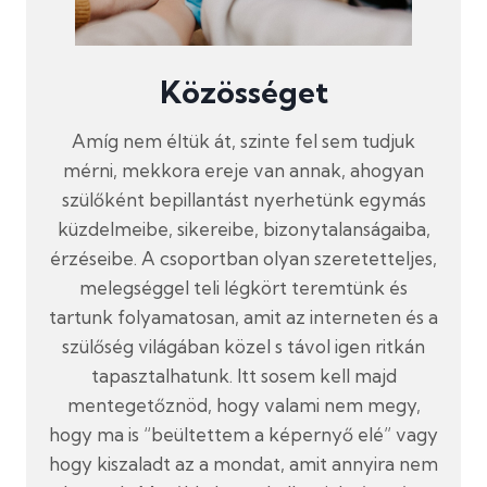
Közösséget
Amíg nem éltük át, szinte fel sem tudjuk
mérni, mekkora ereje van annak, ahogyan
szülőként bepillantást nyerhetünk egymás
küzdelmeibe, sikereibe, bizonytalanságaiba,
érzéseibe. A csoportban olyan szeretetteljes,
melegséggel teli légkört teremtünk és
tartunk folyamatosan, amit az interneten és a
szülőség világában közel s távol igen ritkán
tapasztalhatunk. Itt sosem kell majd
mentegetőznöd, hogy valami nem megy,
hogy ma is “beültettem a képernyő elé” vagy
hogy kiszaladt az a mondat, amit annyira nem