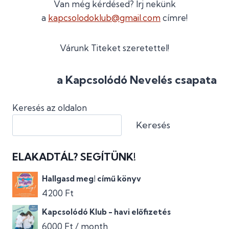
Van még kérdésed? Írj nekünk
a
kapcsolodoklub@gmail.com
címre!
Várunk Titeket szeretettel!
a Kapcsolódó Nevelés csapata
Keresés az oldalon
Keresés
ELAKADTÁL? SEGÍTÜNK!
Hallgasd meg! című könyv
4200
Ft
Kapcsolódó Klub - havi előfizetés
6000
Ft
/ month