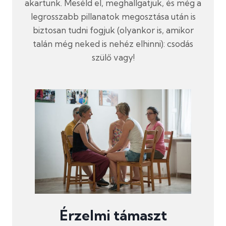
akartunk. Meséld el, meghallgatjuk, és még a
legrosszabb pillanatok megosztása után is
biztosan tudni fogjuk (olyankor is, amikor
talán még neked is nehéz elhinni): csodás
szülő vagy!
Érzelmi támaszt