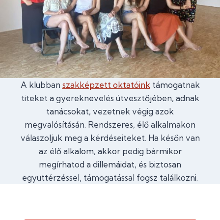
A klubban
szakképzett oktatóink
támogatnak
titeket a gyereknevelés útvesztőjében, adnak
tanácsokat, vezetnek végig azok
megvalósításán. Rendszeres, élő alkalmakon
válaszoljuk meg a kérdéseiteket. Ha későn van
az élő alkalom, akkor pedig bármikor
megírhatod a dillemáidat, és biztosan
együttérzéssel, támogatással fogsz találkozni.