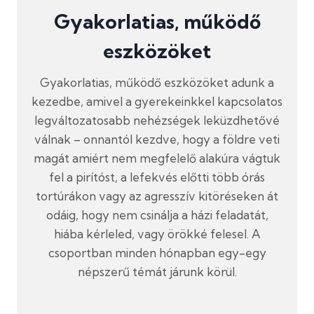
Gyakorlatias, működő
eszközöket
Gyakorlatias, működő eszközöket adunk a
kezedbe, amivel a gyerekeinkkel kapcsolatos
legváltozatosabb nehézségek leküzdhetővé
válnak – onnantól kezdve, hogy a földre veti
magát amiért nem megfelelő alakúra vágtuk
fel a pirítóst, a lefekvés előtti több órás
tortúrákon vagy az agresszív kitöréseken át
odáig, hogy nem csinálja a házi feladatát,
hiába kérleled, vagy örökké felesel. A
csoportban minden hónapban egy-egy
népszerű témát járunk körül.