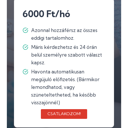
6000 Ft/hó
Azonnal hozzáférsz az összes
eddigi tartalomhoz.
Máris kérdezhetsz és 24 órán
belül személyre szabott választ
kapsz.
Havonta automatikusan
megújuló előfizetés. (Bármikor
lemondhatod, vagy
szüneteltetheted, ha később
visszajönnél.)
CSATLAKOZOM!