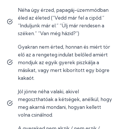
Néha úgy érzed, papagáj-üzemmódban
éled az életed (“Vedd már fel a cipőd.”
“Induljunk már el.” “Ülj már rendesen a
széken.” ”Van még házid?”)
Gyakran nem érted, honnan és miért tör
elő az a rengeteg indulat belőled amiért
mondjuk az egyik gyerek piszkálja a
másikat, vagy mert kiborított egy bögre
kakaót.
Jól jönne néha valaki, akivel
megoszthatóak a kétségek, anélkül, hogy
meg akarná mondani, hogyan kellett
volna csinálnod.
A gyereked nem alszik / nem eszik /