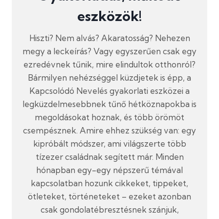
eszközök!
Hiszti? Nem alvás? Akaratosság? Nehezen
megy a leckeírás? Vagy egyszerűen csak egy
ezredévnek tűnik, mire elindultok otthonról?
Bármilyen nehézséggel küzdjetek is épp, a
Kapcsolódó Nevelés gyakorlati eszközei a
legküzdelmesebbnek tűnő hétköznapokba is
megoldásokat hoznak, és több örömöt
csempésznek. Amire ehhez szükség van: egy
kipróbált módszer, ami világszerte több
tízezer családnak segített már. Minden
hónapban egy-egy népszerű témával
kapcsolatban hozunk cikkeket, tippeket,
ötleteket, történeteket – ezeket azonban
csak gondolatébresztésnek szánjuk,