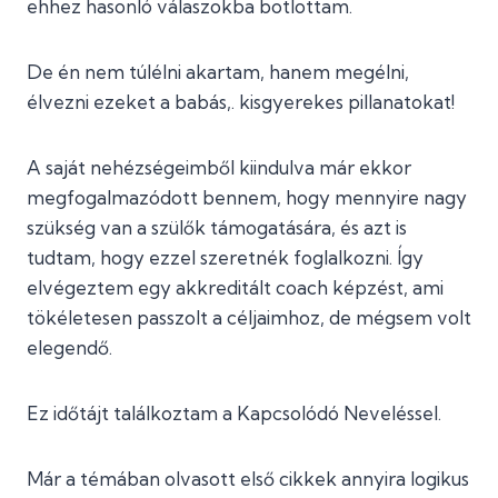
ehhez hasonló válaszokba botlottam.
De én nem túlélni akartam, hanem megélni,
élvezni ezeket a babás,. kisgyerekes pillanatokat!
A saját nehézségeimből kiindulva már ekkor
megfogalmazódott bennem, hogy mennyire nagy
szükség van a szülők támogatására, és azt is
tudtam, hogy ezzel szeretnék foglalkozni. Így
elvégeztem egy akkreditált coach képzést, ami
tökéletesen passzolt a céljaimhoz, de mégsem volt
elegendő.
Ez időtájt találkoztam a Kapcsolódó Neveléssel.
Már a témában olvasott első cikkek annyira logikus