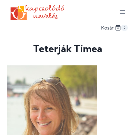
Skip
to
content
Kosár
0
Teterják Tímea