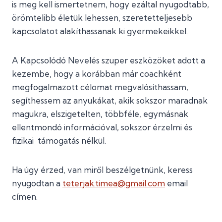
is meg kell ismertetnem, hogy ezáltal nyugodtabb,
örömtelibb életük lehessen, szeretetteljesebb
kapcsolatot alakíthassanak ki gyermekeikkel.
A Kapcsolódó Nevelés szuper eszközöket adott a
kezembe, hogy a korábban már coachként
megfogalmazott célomat megvalósíthassam,
segíthessem az anyukákat, akik sokszor maradnak
magukra, elszigetelten, többféle, egymásnak
ellentmondó információval, sokszor érzelmi és
fizikai támogatás nélkül.
Ha úgy érzed, van miről beszélgetnünk, keress
nyugodtan a
teterjak.timea@gmail.com
email
címen.