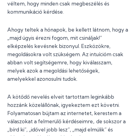
véltem, hogy minden csak megbeszélés és
kommunikáció kérdése.
Ahogy teltek a hónapok, be kellett látnom, hogy a
„majd úgyis érezni fogom, mit csináljak!”
elképzelés kevésnek bizonyul. Eszközökre,
megoldásokra volt szükségem. Az intuícióm csak
abban volt segítségemre, hogy kiválasszam,
melyek azok a megoldási lehetőségek,
amelyekkel azonosulni tudok.
A kötődő nevelés elveit tartottam leginkább
hozzánk közelállónak, igyekeztem ezt követni.
Folyamatosan bújtam az internetet, kerestem a
válaszokat a felmerülő kérdéseimre,. de sokszor a
„bírd ki”, „idővel jobb lesz”, „majd elmúlik” és