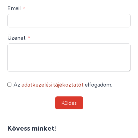
Email
Üzenet
Az
adatkezelési tájékoztatót
elfogadom.
Küldés
Kövess minket!