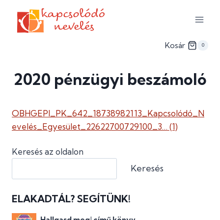
Skip
to
content
Kosár
0
2020 pénzügyi beszámoló
OBHGEPI_PK_642_18738982113_Kapcsolódó_N
evelés_Egyesület_22622700729100_3… (1)
Keresés az oldalon
Keresés
ELAKADTÁL? SEGÍTÜNK!
Hallgasd meg! című könyv