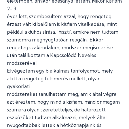
életemben, amikor édesanya lettem. Mikor kisfiam
2- 3
éves lett, szembesültem azzal, hogy rengeteg
érzést vált ki belőlem is kisfiam viselkedése, mint
például a dühös sírása, ’hiszti’, amikre nem tudtam
számomra megnyugtatóan reagálni. Ekkor
rengeteg szakirodalom, módszer megismerése
után találkoztam a Kapcsolódó Nevelés
módszerével.
Elvégeztem egy 6 alkalmas tanfolyamot, mely
alatt a rengeteg felismerés mellett, olyan
gyakorlati
módszereket tanulhattam meg, amik által végre
azt éreztem, hogy mind a kisfiam, mind önmagam
számára olyan szeretetteljes, de határozott
eszközöket tudtam alkalmazni, melyek által
nyugodtabbak lettek a hétköznapjaink és