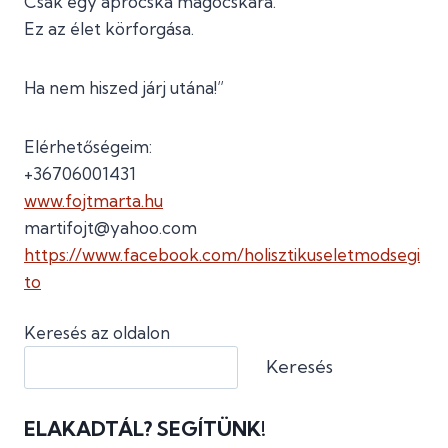
Csak egy aprócska magocskára.
Ez az élet körforgása.
Ha nem hiszed járj utána!”
Elérhetőségeim:
+36706001431
www.fojtmarta.hu
martifojt@yahoo.com
https://www.facebook.com/holisztikuseletmodsegi
to
Keresés az oldalon
Keresés
ELAKADTÁL? SEGÍTÜNK!