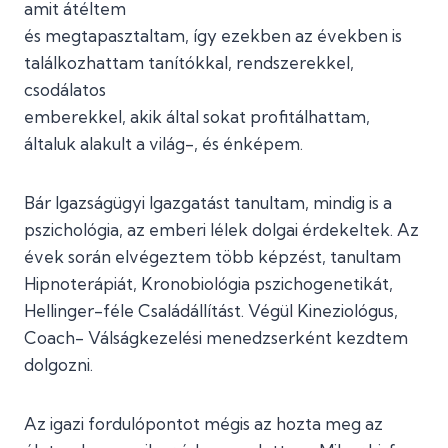
amit átéltem
és megtapasztaltam, így ezekben az években is
találkozhattam tanítókkal, rendszerekkel,
csodálatos
emberekkel, akik által sokat profitálhattam,
általuk alakult a világ-, és énképem.
Bár Igazságügyi Igazgatást tanultam, mindig is a
pszichológia, az emberi lélek dolgai érdekeltek. Az
évek során elvégeztem több képzést, tanultam
Hipnoterápiát, Kronobiológia pszichogenetikát,
Hellinger-féle Családállítást. Végül Kineziológus,
Coach- Válságkezelési menedzserként kezdtem
dolgozni.
Az igazi fordulópontot mégis az hozta meg az