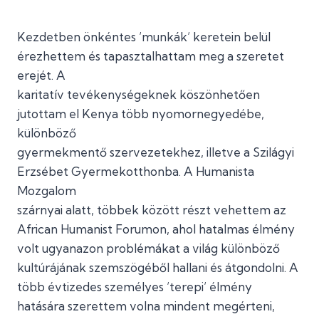
Kezdetben önkéntes ’munkák’ keretein belül
érezhettem és tapasztalhattam meg a szeretet
erejét. A
karitatív tevékenységeknek köszönhetően
jutottam el Kenya több nyomornegyedébe,
különböző
gyermekmentő szervezetekhez, illetve a Szilágyi
Erzsébet Gyermekotthonba. A Humanista
Mozgalom
szárnyai alatt, többek között részt vehettem az
African Humanist Forumon, ahol hatalmas élmény
volt ugyanazon problémákat a világ különböző
kultúrájának szemszögéből hallani és átgondolni. A
több évtizedes személyes ’terepi’ élmény
hatására szerettem volna mindent megérteni,