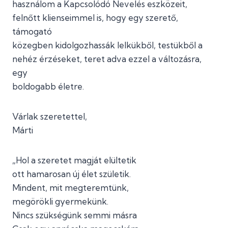
használom a Kapcsolódó Nevelés eszközeit,
felnőtt klienseimmel is, hogy egy szerető,
támogató
közegben kidolgozhassák lelkükből, testükből a
nehéz érzéseket, teret adva ezzel a változásra,
egy
boldogabb életre.
Várlak szeretettel,
Márti
„Hol a szeretet magját elültetik
ott hamarosan új élet születik.
Mindent, mit megteremtünk,
megörökli gyermekünk.
Nincs szükségünk semmi másra