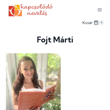
Skip
to
content
Kosár
0
Fojt Márti