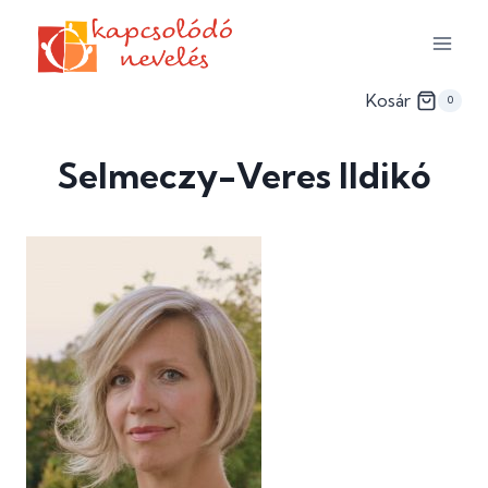
Skip
to
content
Kosár
0
Selmeczy-Veres Ildikó