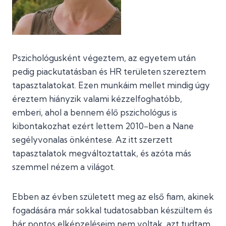
Pszichológusként végeztem, az egyetem után
pedig piackutatásban és HR területen szereztem
tapasztalatokat. Ezen munkáim mellet mindig úgy
éreztem hiányzik valami kézzelfoghatóbb,
emberi, ahol a bennem élő pszichológus is
kibontakozhat ezért lettem 2010-ben a Nane
segélyvonalas önkéntese. Az itt szerzett
tapasztalatok megváltoztattak, és azóta más
szemmel nézem a világot.
Ebben az évben született meg az első fiam, akinek
fogadására már sokkal tudatosabban készültem és
bár pontos elképzeléseim nem voltak, azt tudtam,