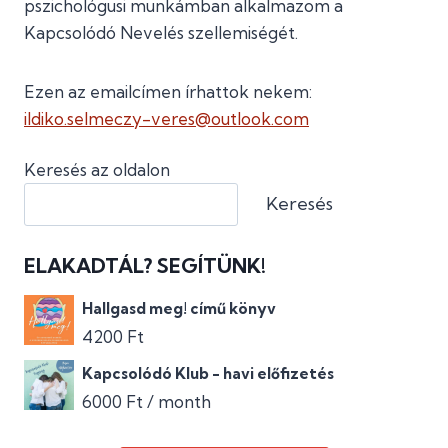
pszichológusi munkámban alkalmazom a
Kapcsolódó Nevelés szellemiségét.
Ezen az emailcímen írhattok nekem:
ildiko.selmeczy-veres@outlook.
com
Keresés az oldalon
Keresés
ELAKADTÁL? SEGÍTÜNK!
Hallgasd meg! című könyv
4200
Ft
Kapcsolódó Klub - havi előfizetés
6000
Ft
/ month