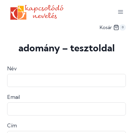
Skip
to
content
Kosár
0
adomány – tesztoldal
Név
Email
Cím