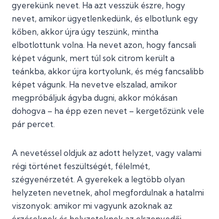
gyerekünk nevet. Ha azt vesszük észre, hogy
nevet, amikor ügyetlenkedünk, és elbotlunk egy
kőben, akkor újra úgy teszünk, mintha
elbotlottunk volna. Ha nevet azon, hogy fancsali
képet vágunk, mert túl sok citrom került a
teánkba, akkor újra kortyolunk, és még fancsalibb
képet vágunk. Ha nevetve elszalad, amikor
megpróbáljuk ágyba dugni, akkor mókásan
dohogva – ha épp ezen nevet – kergetőzünk vele
pár percet.
A nevetéssel oldjuk az adott helyzet, vagy valami
régi történet feszültségét, félelmét,
szégyenérzetét. A gyerekek a legtöbb olyan
helyzeten nevetnek, ahol megfordulnak a hatalmi
viszonyok: amikor mi vagyunk azoknak az
érzéseknek és helyzeteknek az elszenvedői,