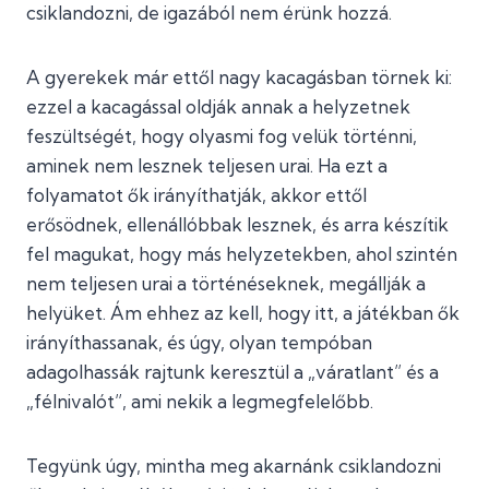
csiklandozni, de igazából nem érünk hozzá.
A gyerekek már ettől nagy kacagásban törnek ki:
ezzel a kacagással oldják annak a helyzetnek
feszültségét, hogy olyasmi fog velük történni,
aminek nem lesznek teljesen urai. Ha ezt a
folyamatot ők irányíthatják, akkor ettől
erősödnek, ellenállóbbak lesznek, és arra készítik
fel magukat, hogy más helyzetekben, ahol szintén
nem teljesen urai a történéseknek, megállják a
helyüket. Ám ehhez az kell, hogy itt, a játékban ők
irányíthassanak, és úgy, olyan tempóban
adagolhassák rajtunk keresztül a „váratlant” és a
„félnivalót”, ami nekik a legmegfelelőbb.
Tegyünk úgy, mintha meg akarnánk csiklandozni