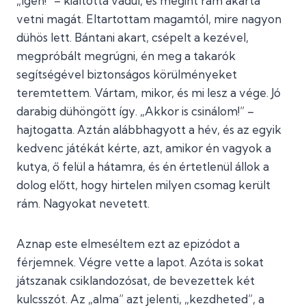
„Igen!” – kiáltotta vadul, és megint rám akarta
vetni magát. Eltartottam magamtól, mire nagyon
dühös lett. Bántani akart, csépelt a kezével,
megpróbált megrúgni, én meg a takarók
segítségével biztonságos körülményeket
teremtettem. Vártam, mikor, és mi lesz a vége. Jó
darabig dühöngött így. „Akkor is csinálom!” –
hajtogatta. Aztán alábbhagyott a hév, és az egyik
kedvenc játékát kérte, azt, amikor én vagyok a
kutya, ő felül a hátamra, és én értetlenül állok a
dolog előtt, hogy hirtelen milyen csomag került
rám. Nagyokat nevetett.
Aznap este elmeséltem ezt az epizódot a
férjemnek. Végre vette a lapot. Azóta is sokat
játszanak csiklandozósat, de bevezettek két
kulcsszót. Az „alma” azt jelenti, „kezdheted”, a