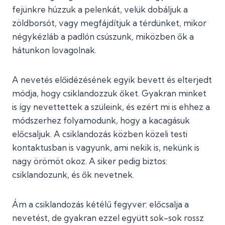
fejünkre húzzuk a pelenkát, velük dobáljuk a
zöldborsót, vagy megfájdítjuk a térdünket, mikor
négykézláb a padlón csúszunk, miközben ők a
hátunkon lovagolnak.
A nevetés előidézésének egyik bevett és elterjedt
módja, hogy csiklandozzuk őket. Gyakran minket
is így nevettettek a szüleink, és ezért mi is ehhez a
módszerhez folyamodunk, hogy a kacagásuk
előcsaljuk. A csiklandozás közben közeli testi
kontaktusban is vagyunk, ami nekik is, nekünk is
nagy örömöt okoz. A siker pedig biztos:
csiklandozunk, és ők nevetnek.
Ám a csiklandozás kétélű fegyver: előcsalja a
nevetést, de gyakran ezzel együtt sok-sok rossz