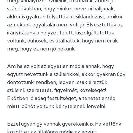
megakadályozni. Szüleink, rokonaink, abbéli jó
szándékukban, hogy minket nevetni halljanak,
akkor is gyakran folyatták a csiklandozást, amikor
az nekünk egyáltalán nem volt jó. Elvesztettük az
irányításunk a helyzet felett, kiszolgáltatottak
voltunk, dühösek, és utálhattuk, hogy nem értik
meg, hogy ez nem jó nekünk.
Ám ha ez volt az egyetlen módja annak, hogy
együtt nevettünk a szüleinkkel, akkor gyakran úgy
döntöttünk: rendben, legyen, csak érezzük
szüleink szeretetét, figyelmét, közelségét!
Eközben jó adag feszültséget, a tehetetlenség
miatti dühöt voltunk kénytelenek lenyelni.
Ezzel ugyanígy vannak gyerekeink is. Ha kettőnk
között ez az általános módja az együtt