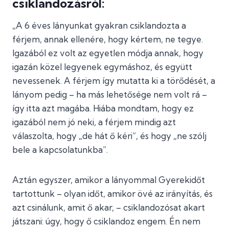
csiklandozásról:
„A 6 éves lányunkat gyakran csiklandozta a
férjem, annak ellenére, hogy kértem, ne tegye.
Igazából ez volt az egyetlen módja annak, hogy
igazán közel legyenek egymáshoz, és együtt
nevessenek. A férjem így mutatta ki a törődését, a
lányom pedig – ha más lehetősége nem volt rá –
így itta azt magába. Hiába mondtam, hogy ez
igazából nem jó neki, a férjem mindig azt
válaszolta, hogy „de hát ő kéri”, és hogy „ne szólj
bele a kapcsolatunkba”.
Aztán egyszer, amikor a lányommal Gyerekidőt
tartottunk – olyan időt, amikor övé az irányítás, és
azt csinálunk, amit ő akar, – csiklandozósat akart
játszani: úgy, hogy ő csiklandoz engem. Én nem