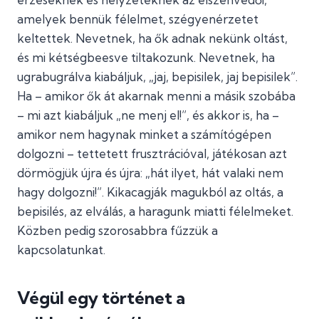
amelyek bennük félelmet, szégyenérzetet
keltettek. Nevetnek, ha ők adnak nekünk oltást,
és mi kétségbeesve tiltakozunk. Nevetnek, ha
ugrabugrálva kiabáljuk, „jaj, bepisilek, jaj bepisilek”.
Ha – amikor ők át akarnak menni a másik szobába
– mi azt kiabáljuk „ne menj el!”, és akkor is, ha –
amikor nem hagynak minket a számítógépen
dolgozni – tettetett frusztrációval, játékosan azt
dörmögjük újra és újra: „hát ilyet, hát valaki nem
hagy dolgozni!”. Kikacagják magukból az oltás, a
bepisilés, az elválás, a haragunk miatti félelmeket.
Közben pedig szorosabbra fűzzük a
kapcsolatunkat.
Végül egy történet a