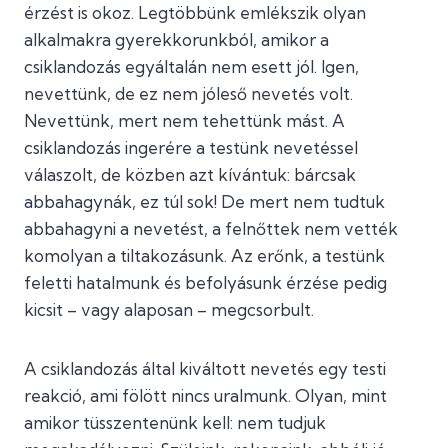
érzést is okoz. Legtöbbünk emlékszik olyan
alkalmakra gyerekkorunkból, amikor a
csiklandozás egyáltalán nem esett jól. Igen,
nevettünk, de ez nem jóleső nevetés volt.
Nevettünk, mert nem tehettünk mást. A
csiklandozás ingerére a testünk nevetéssel
válaszolt, de közben azt kívántuk: bárcsak
abbahagynák, ez túl sok! De mert nem tudtuk
abbahagyni a nevetést, a felnőttek nem vették
komolyan a tiltakozásunk. Az erőnk, a testünk
feletti hatalmunk és befolyásunk érzése pedig
kicsit – vagy alaposan – megcsorbult.
A csiklandozás által kiváltott nevetés egy testi
reakció, ami fölött nincs uralmunk. Olyan, mint
amikor tüsszentenünk kell: nem tudjuk