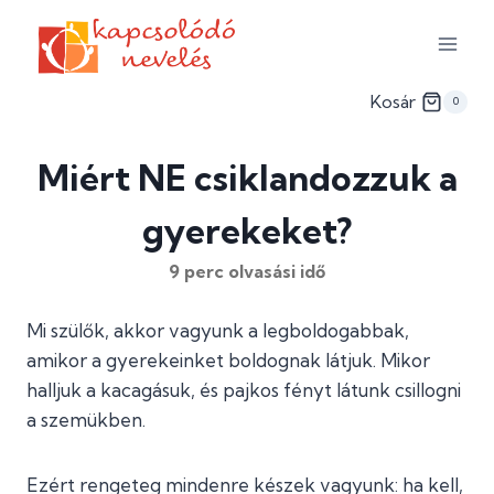
Skip
to
content
Kosár
0
Miért NE csiklandozzuk a
gyerekeket?
9
perc olvasási idő
Mi szülők, akkor vagyunk a legboldogabbak,
amikor a gyerekeinket boldognak látjuk. Mikor
halljuk a kacagásuk, és pajkos fényt látunk csillogni
a szemükben.
Ezért rengeteg mindenre készek vagyunk: ha kell,