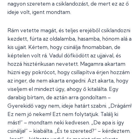
nagyon szeretem a csiklandozást, de mert ez az ő
ideje volt, igent mondtam.
Rám vetette magát, és teljes erejéből csiklandozni
kezdett, fúrta az oldalamba, hasamba, hónom alá a
kis ujjait. Kértem, hogy csinálja finomabban, de
képtelen volt rá. Vadul döfködött az ujjaival, és
hozzá hisztérikusan nevetett. Magamra akartam
húzni egy pokrócot, hogy csillapítva érjen hozzám
az inger, de nem akarta engedni. Azt akarta, hogy
viseljem el mindezt úgy, ahogy ő kitalálta. Egy
darabig bírtam, de aztán arra gondoltam –
Gyerekidő vagy nem, ideje határt szabni. „Drágám!
Ez nem jó nekem! Ezt nem folytatjuk. Találj ki
mást!” – mondtam neki kedvesen. „De apa is így
csinálja!” – kiabálta. „És te szereted?” – kérdeztem.