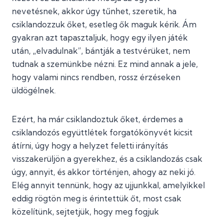
nevetésnek, akkor úgy tűnhet, szeretik, ha
csiklandozzuk őket, esetleg ők maguk kérik. Ám
gyakran azt tapasztaljuk, hogy egy ilyen játék
után, „elvadulnak”, bántják a testvérüket, nem
tudnak a szemünkbe nézni. Ez mind annak a jele,
hogy valami nincs rendben, rossz érzéseken
üldögélnek.
Ezért, ha már csiklandoztuk őket, érdemes a
csiklandozós együttlétek forgatókönyvét kicsit
átírni, úgy hogy a helyzet feletti irányítás
visszakerüljön a gyerekhez, és a csiklandozás csak
úgy, annyit, és akkor történjen, ahogy az neki jó.
Elég annyit tennünk, hogy az ujjunkkal, amelyikkel
eddig rögtön meg is érintettük őt, most csak
közelítünk, sejtetjük, hogy meg fogjuk