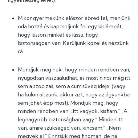
Mikor gyermekünk először ébred fel, menjünk
oda hozzá és kapcsoljunk fel egy kislámpát,
hogy lásson minket és lássa, hogy
biztonságban van. Kerüljünk közel és nézzünk
rá.
Mondjuk meg neki, hogy minden rendben van,
nyugodtan visszaaludhat, és most nincs még itt
sem a szopizás, sem a cumisüveg ideje, (vagy
ha külön alszunk, akkor azt, hogy az ágyunkba
sem jöhet épp most). Mondjuk meg, hogy
minden rendben van. „Itt vagyok, kisfiam.” „A
legnagyobb biztonságban vagy.” Minden itt
van, amire szükséged van, kincsem.” „Nem
megyek el.” Érintsük meg finoman, de ne