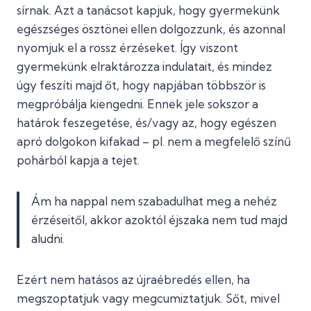
sírnak. Azt a tanácsot kapjuk, hogy gyermekünk
egészséges ösztönei ellen dolgozzunk, és azonnal
nyomjuk el a rossz érzéseket. Így viszont
gyermekünk elraktározza indulatait, és mindez
úgy feszíti majd őt, hogy napjában többször is
megpróbálja kiengedni. Ennek jele sokszor a
határok feszegetése, és/vagy az, hogy egészen
apró dolgokon kifakad – pl. nem a megfelelő színű
pohárból kapja a tejet.
Ám ha nappal nem szabadulhat meg a nehéz
érzéseitől, akkor azoktól éjszaka nem tud majd
aludni.
Ezért nem hatásos az újraébredés ellen, ha
megszoptatjuk vagy megcumiztatjuk. Sőt, mivel