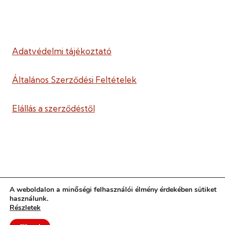
Adatvédelmi tájékoztató
Általános Szerződési Feltételek
Elállás a szerződéstől
A weboldalon a minőségi felhasználói élmény érdekében sütiket
használunk.
2016-2026 © Kapcsolódó Nevelés Egyesület ·
Részletek
Minden jog fenntartva ·