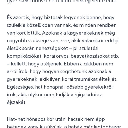
gyerekek többször is felébrednek éjjelente enni.
És azért is, hogy biztosak legyenek benne, hogy
szüleik a közelükben vannak, és minden rendben
van körülöttük. Azoknak a kisgyerekeknek még
nagyobb szüksége van erre, akik valamikor eddigi
életük során nehézségeket – pl. születési
komplikációkat, korai orvosi beavatkozásokat stb.
– kellett, hogy átéljenek. Ebben a cikkben nem
arról írok, hogy hogyan segíthetünk azoknak a
gyerekeknek, akik ilyen korai traumákat éltek át.
Egészséges, hat hónapnál idősebb gyerekekről
írok, akik olykor nem tudják végigaludni az
éjszakát.
Hat-hét hónapos kor után, hacsak nem épp
betegek vagy kissúlyúak, a babák már legtöbbször