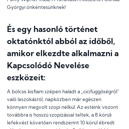
Györgyi önkéntesünknek!
És egy hasonló történet
oktatónktól abból az időből,
amikor elkezdte alkalmazni a
Kapcsolódó Nevelése
eszközeit:
A bölcsis kisfiam szépen haladt a „cicifüggőségről”
való leszokásról, napközben már egészen
könnyen megvolt szopi nélkül. Az estéink viszont
továbbra is hosszú szopizással teltek, a 8 körüli
lefekvést követően rendszerint 10 körül ébredt