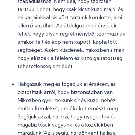
szabaduláshoz. Nem kell, hogy szorosan
tartsuk. Lehet, hogy csak kicsit küzd majd, és
mi karjainkkal kis kört tartunk körülötte, ami
ellen ő küzdhet. Az átdolgozandó érzések
lehet, hogy olyan régi élményből származnak,
amikor félt és épp nem kapott, kaphatott
segítséget. Azért küzdenek, miközben sírnak,
hogy elűzzék a félelem és kiszolgáltatottság,
tehetetlenség emlékét.
Hallgassuk meg és fogadjuk el érzéseit, és
biztosítsuk arról, hogy biztonságban van.
Miközben gyermekünk sír és küzd, nehéz
múltbeli emléket, emlékeket emészt meg.
Segítjük azzal, ha érzi, hogy nyugodtak és
magabiztosak vagyunk, és a közelükben
maradunk. Az is segíti, ha időnként hallja a