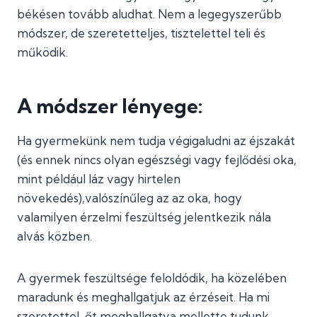
békésen tovább aludhat. Nem a legegyszerűbb
módszer, de szeretetteljes, tisztelettel teli és
működik.
A módszer lényege:
Ha gyermekünk nem tudja végigaludni az éjszakát
(és ennek nincs olyan egészségi vagy fejlődési oka,
mint például láz vagy hirtelen
növekedés),valószínűleg az az oka, hogy
valamilyen érzelmi feszültség jelentkezik nála
alvás közben.
A gyermek feszültsége feloldódik, ha közelében
maradunk és meghallgatjuk az érzéseit. Ha mi
szeretettel, őt meghallgatva mellette tudunk