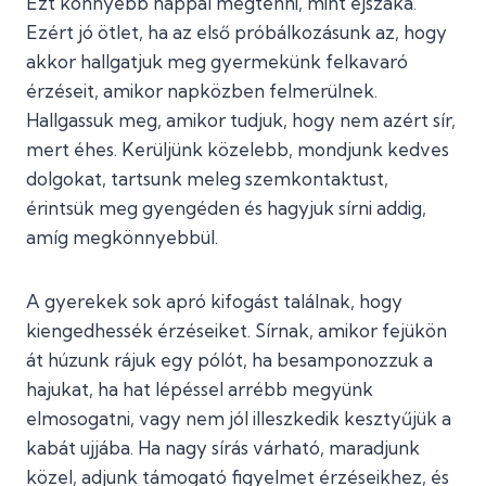
Ezt könnyebb nappal megtenni, mint éjszaka.
Ezért jó ötlet, ha az első próbálkozásunk az, hogy
akkor hallgatjuk meg gyermekünk felkavaró
érzéseit, amikor napközben felmerülnek.
Hallgassuk meg, amikor tudjuk, hogy nem azért sír,
mert éhes. Kerüljünk közelebb, mondjunk kedves
dolgokat, tartsunk meleg szemkontaktust,
érintsük meg gyengéden és hagyjuk sírni addig,
amíg megkönnyebbül.
A gyerekek sok apró kifogást találnak, hogy
kiengedhessék érzéseiket. Sírnak, amikor fejükön
át húzunk rájuk egy pólót, ha besamponozzuk a
hajukat, ha hat lépéssel arrébb megyünk
elmosogatni, vagy nem jól illeszkedik kesztyűjük a
kabát ujjába. Ha nagy sírás várható, maradjunk
közel, adjunk támogató figyelmet érzéseikhez, és