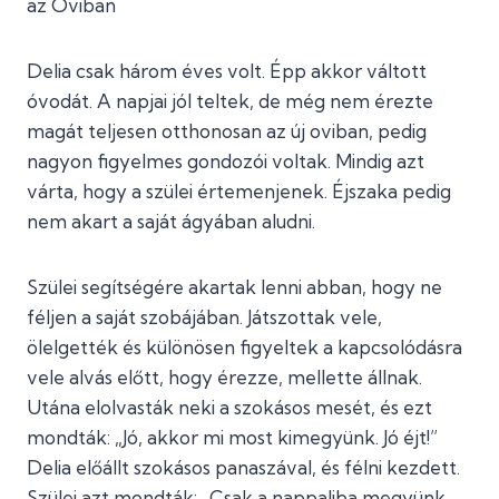
az Oviban
Delia csak három éves volt. Épp akkor váltott
óvodát. A napjai jól teltek, de még nem érezte
magát teljesen otthonosan az új oviban, pedig
nagyon figyelmes gondozói voltak. Mindig azt
várta, hogy a szülei értemenjenek. Éjszaka pedig
nem akart a saját ágyában aludni.
Szülei segítségére akartak lenni abban, hogy ne
féljen a saját szobájában. Játszottak vele,
ölelgették és különösen figyeltek a kapcsolódásra
vele alvás előtt, hogy érezze, mellette állnak.
Utána elolvasták neki a szokásos mesét, és ezt
mondták: „Jó, akkor mi most kimegyünk. Jó éjt!”
Delia előállt szokásos panaszával, és félni kezdett.
Szülei azt mondták: „Csak a nappaliba megyünk.