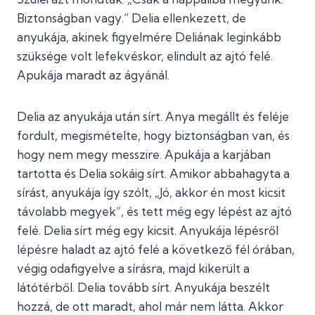
Biztonságban vagy.” Delia ellenkezett, de
anyukája, akinek figyelmére Deliának leginkább
szüksége volt lefekvéskor, elindult az ajtó felé.
Apukája maradt az ágyánál.
Delia az anyukája után sírt. Anya megállt és feléje
fordult, megismételte, hogy biztonságban van, és
hogy nem megy messzire. Apukája a karjában
tartotta és Delia sokáig sírt. Amikor abbahagyta a
sírást, anyukája így szólt, „Jó, akkor én most kicsit
távolabb megyek”, és tett még egy lépést az ajtó
felé. Delia sírt még egy kicsit. Anyukája lépésről
lépésre haladt az ajtó felé a következő fél órában,
végig odafigyelve a sírásra, majd kikerült a
látótérből. Delia tovább sírt. Anyukája beszélt
hozzá, de ott maradt, ahol már nem látta. Akkor