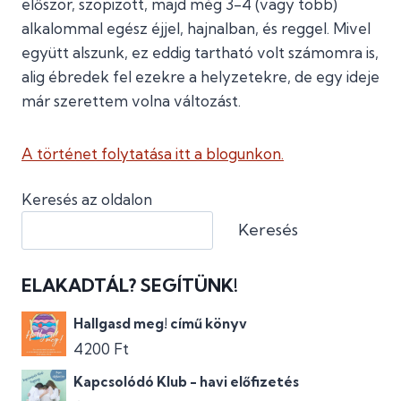
először, szopizott, majd még 3-4 (vagy több)
alkalommal egész éjjel, hajnalban, és reggel. Mivel
együtt alszunk, ez eddig tartható volt számomra is,
alig ébredek fel ezekre a helyzetekre, de egy ideje
már szerettem volna változást.
A történet folytatása itt a blogunkon.
Keresés az oldalon
Keresés
ELAKADTÁL? SEGÍTÜNK!
Hallgasd meg! című könyv
4200
Ft
Kapcsolódó Klub - havi előfizetés