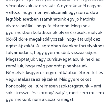
végigalusszák az éjszakát. A gyerekeknél nagyon
változó, hogy mennyit alszanak egyszerre, de a
legtöbb esetben számíthatunk egy jó hétórás
alvásra anélkül, hogy felébredne. Mégis sok
gyermekben keletkeznek olyan érzések, melyek
időről időre megakadályozzák, hogy átaludják az
egész éjszakát. A legtöbben ilyenkor fortélyokhoz
folyamodunk, hogy gyermekünk visszaaludjon.
Megszoptatjuk vagy cumisüveget adunk neki, és
reméljük, hogy még pár órát pihenhetünk.
Némelyik kisgyerek egyre ritkábban ébred fel, és
végül átalussza az éjszakát. Más gyerekeket
hónapokig kell türelmesen szoktatgatnunk – ami
sok stresszel és szorongással jár, mert sem mi, sem
gyermekünk nem alussza ki magát.