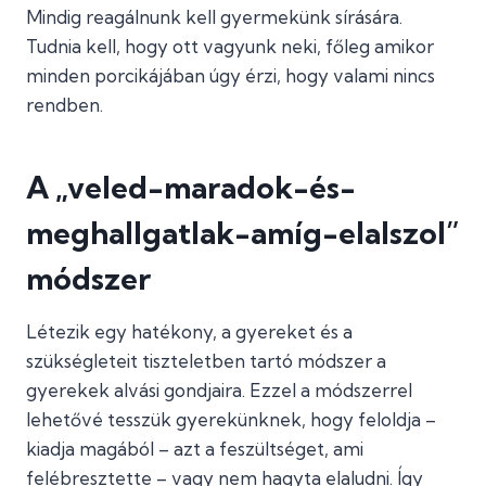
Mindig reagálnunk kell gyermekünk sírására.
Tudnia kell, hogy ott vagyunk neki, főleg amikor
minden porcikájában úgy érzi, hogy valami nincs
rendben.
A „veled-maradok-és-
meghallgatlak-amíg-elalszol”
módszer
Létezik egy hatékony, a gyereket és a
szükségleteit tiszteletben tartó módszer a
gyerekek alvási gondjaira. Ezzel a módszerrel
lehetővé tesszük gyerekünknek, hogy feloldja –
kiadja magából – azt a feszültséget, ami
felébresztette – vagy nem hagyta elaludni. Így