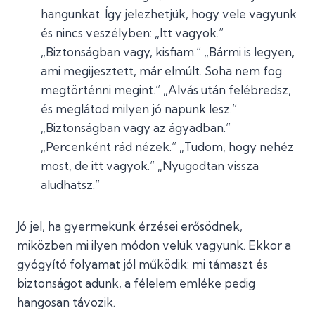
hangunkat. Így jelezhetjük, hogy vele vagyunk
és nincs veszélyben: „Itt vagyok.”
„Biztonságban vagy, kisfiam.” „Bármi is legyen,
ami megijesztett, már elmúlt. Soha nem fog
megtörténni megint.” „Alvás után felébredsz,
és meglátod milyen jó napunk lesz.”
„Biztonságban vagy az ágyadban.”
„Percenként rád nézek.” „Tudom, hogy nehéz
most, de itt vagyok.” „Nyugodtan vissza
aludhatsz.”
Jó jel, ha gyermekünk érzései erősödnek,
miközben mi ilyen módon velük vagyunk. Ekkor a
gyógyító folyamat jól működik: mi támaszt és
biztonságot adunk, a félelem emléke pedig
hangosan távozik.