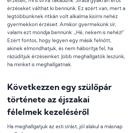
érzéseit, mi is sírva fakadunk. Sírása gyakran erős
érzéseket válthat ki bennünk. Ez azért van, mert a
legtöbbünknek ritkán volt alkalma kisírni nehéz
gyermekkori érzéseit. Amikor gyermekünk sír,
valami ezt mondja bennünk: „Hé, nekem is nehéz!”
Ezért fontos, hogy legyen egy másik felnőtt,
akinek elmondhatjuk, és nem háborítja fel, ha
rázúdítjuk érzéseinket. Jobb meghallgatók leszünk,
ha minket is meghallgatnak.
Következzen egy szülőpár
története az éjszakai
félelmek kezeléséről
Ha meghallgatjuk az esti sírást, jól alakul a másnap