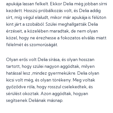
apukája lassan felkelt. Ekkor Delia még jobban sírni
kezdett. Hosszú próbálkozás volt, és Delia addig
sírt, míg végül elaludt, mikor már apukája is félúton
kint járt a szobából. Szülei meghallgatták Delia
érzéseit, a közelében maradtak, de nem olyan
közel, hogy ne érezhesse a fokozatos elválás miatt
félelmét és szomorúságát.
Olyan erős volt Delia sírása, és olyan hosszan
tartott, hogy szülei nagyon aggódtak, milyen
hatással lesz ,mindez gyermekükre. Delia olyan
kicsi volt még, és olyan törékeny. Meg voltak
győződve róla, hogy rosszul cselekedtek, és
sérülést okoztak. Azon aggódtak, hogyan
segítsenek Deliának másnap.