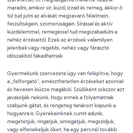
maradni, amikor sír, küzd, izzad és remeg, akkor ő
túl tud jutni az alvását megzavaró félelmein,
feszültségein, szomorúságain. Sírással és aktív
küzdelemmel, remegéssel tud megszabadulni a
nehéz érzéseitől. Ezek az érzések valamilyen
jelenbeli vagy régebbi, nehéz vagy fárasztó
időszakból fakadhatnak.
Gyermekünk szervezete úgy van felépítve, hogy
a „felforgató”, emészthetetlen érzéseket azonnal
és hevesen kiűzze magából. Szülőként sokszor azt
javasolják nekünk, hogy ennek a folyamatnak
szabjunk gátat, és rengeteg tanácsot kapunk a
hogyanra is. Gyerekeinknek cumit adunk,
megetetjük, ringatjuk, simogatjuk, megszidjuk,
vagy elfenekeljük őket, ha egy percnél tovább