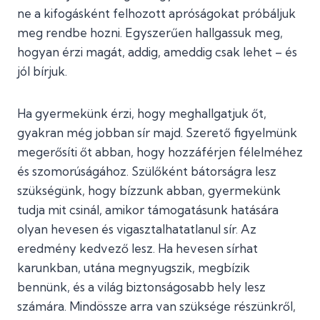
ne a kifogásként felhozott apróságokat próbáljuk
meg rendbe hozni. Egyszerűen hallgassuk meg,
hogyan érzi magát, addig, ameddig csak lehet – és
jól bírjuk.
Ha gyermekünk érzi, hogy meghallgatjuk őt,
gyakran még jobban sír majd. Szerető figyelmünk
megerősíti őt abban, hogy hozzáférjen félelméhez
és szomorúságához. Szülőként bátorságra lesz
szükségünk, hogy bízzunk abban, gyermekünk
tudja mit csinál, amikor támogatásunk hatására
olyan hevesen és vigasztalhatatlanul sír. Az
eredmény kedvező lesz. Ha hevesen sírhat
karunkban, utána megnyugszik, megbízik
bennünk, és a világ biztonságosabb hely lesz
számára. Mindössze arra van szüksége részünkről,