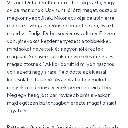
Viszont Delia derülten ébredt és alig várta, hogy
oviba menjenek. Úgy tűnt jól érzi magát, és szülei
megkönnyebbültek. Mikor apukája délután érte
ment az oviba, az óvónő odament hozzá, és azt
mondta: „Tudja, Delia csodálatos volt ma. Eleven
volt, játékokat kezdeményezett a többiekkel,
mind sokat nevettek és nagyon jól érezték
magukat. Sohasem láttuk ennyire elevennek és
magabiztosnak.” Akkor derült ki milyen hasznos
volt az esti nagy sírása. Feloldotta az alvással
kapcsolatos félelmét és azokat a félelmeket is,
melyek mindennap a játék peremén tartották.
Még egy hétig jött pár rövidebb sírás alváskor,
majd egészen biztonságban érezte magát a saját
ágyában.
Patty Wipfler írása. A fordításért köszönet Gonda