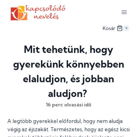
Skip
to
content
Kosár
0
Mit tehetünk, hogy
gyerekünk könnyebben
elaludjon, és jobban
aludjon?
16
perc olvasási idő
A legtöbb gyerekkel előfordul, hogy nem aludja
végig az éjszakát. Természetes, hogy az egész kicsi