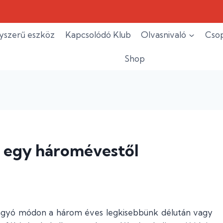
yszerű eszköz
Kapcsolódó Klub
Olvasnivaló
Csop
Shop
e egy háromévestől
gyó módon a három éves legkisebbünk délután vagy