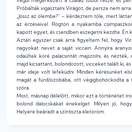
végül megérkezett a család többi része, és pers
Próbálták vigasztalni Virágot, de persze nem arra
„Jössz az ölembe?” – kérdeztem tőle, mert látt
az érzéseivel. Rögtön a nyakamba csimpaszkodo
kapott egyet, és csendben eszegetni kezdte. Én 
Aztán egyszer csak arra figyeltem fel, hogy Vi
nagyokat nevet a saját viccein. Annyira aranyo
odaültek köré palacsintát majszolni, és nézték, m
majd kicsattant, bolondozott, vicceket talált ki, 
már ideje volt lefeküdni. Minden kérésünket el
magát a fürdőszobába, ott végigbohóckodta a 
szóra.
Most, másnap délelőtt, mikor ezt a történetet írom
bolond dalocskákat énekelget. Milyen jó, hog
Helyére beáradt a színtiszta életöröm.