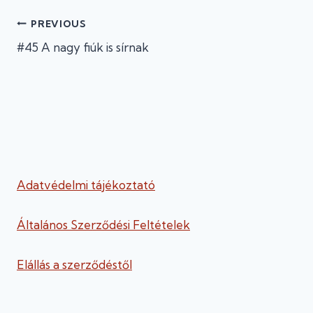
Bejegyzés
PREVIOUS
#45 A nagy fiúk is sírnak
navigáció
Adatvédelmi tájékoztató
Általános Szerződési Feltételek
Elállás a szerződéstől