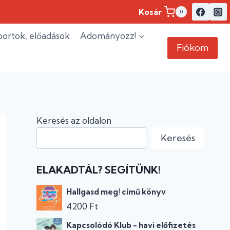
Kosár
0
ortok, előadások
Adományozz!
Fiókom
Keresés az oldalon
Keresés
ELAKADTÁL? SEGÍTÜNK!
Hallgasd meg! című könyv
4200
Ft
Kapcsolódó Klub - havi előfizetés