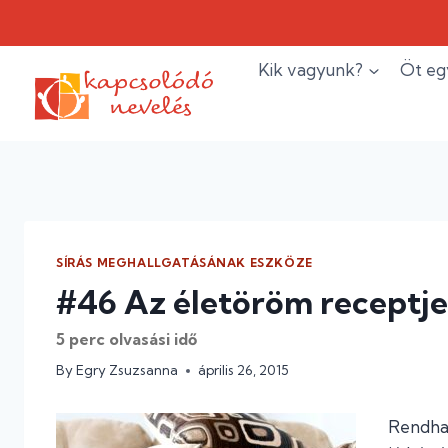
Skip
to
content
Kik vagyunk?
Öt eg
SÍRÁS MEGHALLGATÁSÁNAK ESZKÖZE
#46 Az életöröm receptj
5
perc olvasási idő
By
Egry Zsuzsanna
április 26, 2015
Rendha