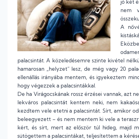
jó két é
nem vo
összeku
A nővé
kistásk
Eközben
odamen
palacsintát. A közeledésemre szinte kivétel nélkül
hamarosan „helyzet” lesz, de még vagy 20 palac
ellenállás irányába mentem, és igyekeztem mind
hogy végezzek a palacsintákkal.
De ha Virágocskának rossz érzései vannak, azt nem
lekváros palacsintát kentem neki, nem kakaósa
kezdtem vele etetni a palacsintát. Sírt, amikor
beleegyezett – és nem mentem ki vele a teraszra.
kért, és sírt, mert az először túl hideg, majd 
sütögettem a palacsintákat, teljesítettem a kérés