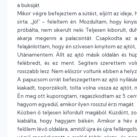
a buksiját.
Mikor végre befejeztem a sütést, eljött az ideje, 
sírta. „Jó!” – feleltem én. Mozdultam, hogy kiny
próbálta, nem sikerült neki. Teljesen kiborult, d
akarja megenni a palacsintát. Csapkodta az a
felajánlottam, hogy én szívesen kinyitom az ajtót,
Utánamentem. Állt az ajtó másik oldalán és hüp
felébredt, és ez ment. Segíteni szerettem vol
rosszabb lesz. Nem először voltunk ebben a helyz
A papucsom orrát befeszegettem az ajtó nyílásán,
kiakadt, toporzékolt, tolta volna vissza az ajtót,
Én meg ott kuporogtam, ragaszkodtam az 5 cent
hagyom egyedül, amikor ilyen rosszul érzi magát.
Közben ő teljesen kifordult magából. Küzdött, zo
kiabálta, hogy hagyjam békén. Amikor a hév 
felőlem lévő oldalára, amitől újra és újra fellángol