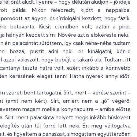
s fél órát aludt. Ilyenre – hogy délután aludjon – jó ideje
lt példa. Mikor felébredt, kijött a nappaliba,
porodott az ágyon, és sírdolgálni kezdett, hogy fázik.
re betakarta. Kicsit csendben volt, aztán a piros
ája hiányán kezdett sírni. Nővére azt is előkereste neki.
 én palacsintát sütöttem, így csak néha-néha tudtam
ni hozzá, puszit adni neki, és kínálgatni, kér-e
 azzal válaszolt, hogy bebújt a takaró alá. Tudtam, itt
sintányi tészta hátra volt, ezért inkább a könnyebb
en kérésének eleget tenni. Hátha nyerek annyi időt,
 szereti bent tartogatni. Sírt, mert – kérése szerint –
t (amit nem kért). Sírt, amiért nem a „jó” végéről
 odavettem magam mellé a konyhapultra – amibe előtte
 Sírt, mert palacsinta helyett mégis inkább húslevest
melegítés után túl forró lett neki. Én meg váltogatva
eit, és figyeltem a panaszait, simogattam együttérzően