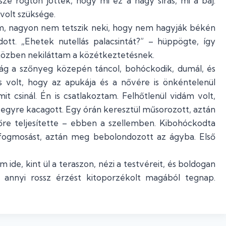
ze rögtön jöttek, hogy mi ez a nagy sírás, mi a baj.
 volt szüksége.
am, nagyon nem tetszik neki, hogy nem hagyják békén
tt. „Ehetek nutellás palacsintát?” – hüppögte, így
közben nekiláttam a közétkeztetésnek.
rág a szőnyeg közepén táncol, bohóckodik, dumál, és
s volt, hogy az apukája és a nővére is önkéntelenül
it csinál. Én is csatlakoztam. Felhőtlenül vidám volt,
és egyre kacagott. Egy órán keresztül műsorozott, aztán
sőre teljesítette – ebben a szellemben. Kibohóckodta
fogmosást, aztán meg bebolondozott az ágyba. Első
 ide, kint ül a teraszon, nézi a testvéreit, és boldogan
y annyi rossz érzést kitoporzékolt magából tegnap.