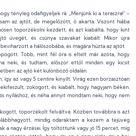
hogy tényleg odafigyeljek rá. „Menjünk ki a teraszra!” –
issam az ajtót, de megelőzött, ő akarta. Viszont hiába
ühösen toporzékolni kezdett, és azt kiabálta, hogy kint
jtó üvegét, és csúnya szavakat kiabált. Mikor újra
 beviharzott a hálószobába, és magára húzta az ajtót.
pögött. Több, mint fél óra is eltelt már azóta, hogy
na neki, és tudtam, először ettől minden egy kicsit
etben: az ajtó két különböző oldalán.
 így az vagy 5 centire kinyílt. Virág ezen borzasztóan
 nekifeszült, zokogott, és kiabált, hogy hagyjam békén.
is nyíláshoz, és néha annyit mondtam neki, hogy nem
kogott, toporzékolt felváltva. Közben továbbra is azt
alábbhagyott, mindig odaraktam a kezem a tejüveg
tak a nagy érzései. Így töltöttünk vagy jó 15 percet, míg