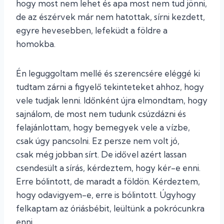
hogy most nem lehet és apa most nem tud jönni,
de az észérvek már nem hatottak, sírni kezdett,
egyre hevesebben, lefeküdt a földre a
homokba.
Én leguggoltam mellé és szerencsére eléggé ki
tudtam zárni a figyelő tekinteteket ahhoz, hogy
vele tudjak lenni. Időnként újra elmondtam, hogy
sajnálom, de most nem tudunk csúzdázni és
felajánlottam, hogy bemegyek vele a vízbe,
csak úgy pancsolni. Ez persze nem volt jó,
csak még jobban sírt. De idővel azért lassan
csendesült a sírás, kérdeztem, hogy kér-e enni.
Erre bólintott, de maradt a földön. Kérdeztem,
hogy odavigyem-e, erre is bólintott. Úgyhogy
felkaptam az óriásbébit, leültünk a pokrócunkra
enni.