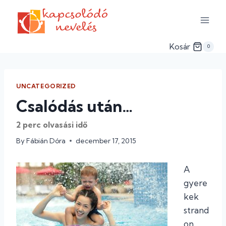
Skip
to
content
Kosár
0
UNCATEGORIZED
Csalódás után…
2
perc olvasási idő
By
Fábián Dóra
december 17, 2015
A
gyere
kek
strand
on