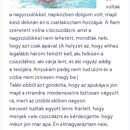
voltak
a nagyszülőkkel, napközben dolgom volt, majd
késő délután én is csatlakoztam hozzájuk. A fiam
szeretett volna vízicsúzdázni, amit a
nagyszülőkkel nem lehetett, mondták neki,
hogy azt csak apával. (A helyzet az, hogy ehhez
legalább három felnőtt kell, aki felkíséri a
csúszdához, aki várja lent, és aki vigyáz addig
a tesójára. Anyukám pedig nem tud úszni és a
vízbe nem szívesen megy be.)
Talán ebből azt gondolta, hogy az apukája is jön
majd a strandra, mindenesetre biztosan vágyott
rá, mert az utóbbi időben nagyon
keveset tudtak együtt lenni. Kérlelt, hogy
menjek vele csúszdázni és kérdezgette, hogy
mikor jön már apa. Én elmagyaráztam neki,