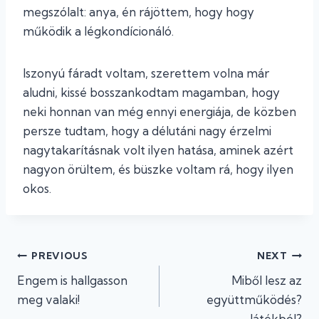
megszólalt: anya, én rájöttem, hogy hogy
működik a légkondícionáló.
Iszonyú fáradt voltam, szerettem volna már
aludni, kissé bosszankodtam magamban, hogy
neki honnan van még ennyi energiája, de közben
persze tudtam, hogy a délutáni nagy érzelmi
nagytakarításnak volt ilyen hatása, aminek azért
nagyon örültem, és büszke voltam rá, hogy ilyen
okos.
Bejegyzés
PREVIOUS
NEXT
Engem is hallgasson
Miből lesz az
navigáció
meg valaki!
együttműködés?
Játékból?