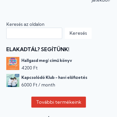
Keresés az oldalon
Keresés
ELAKADTÁL? SEGÍTÜNK!
Hallgasd meg! című könyv
4200
Ft
Kapcsolódó Klub - havi előfizetés
6000
Ft
/ month
További termékeink