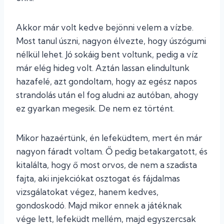
Akkor már volt kedve bejönni velem a vízbe.
Most tanul úszni, nagyon élvezte, hogy úszógumi
nélkül lehet. Jó sokáig bent voltunk, pedig a víz
már elég hideg volt. Aztán lassan elindultunk
hazafelé, azt gondoltam, hogy az egész napos
strandolás után el fog aludni az autóban, ahogy
ez gyarkan megesik. De nem ez történt.
Mikor hazaértünk, én lefeküdtem, mert én már
nagyon fáradt voltam. Ő pedig betakargatott, és
kitalálta, hogy ő most orvos, de nem a szadista
fajta, aki injekciókat osztogat és fájdalmas
vizsgálatokat végez, hanem kedves,
gondoskodó. Majd mikor ennek a játéknak
vége lett, lefeküdt mellém, majd egyszercsak