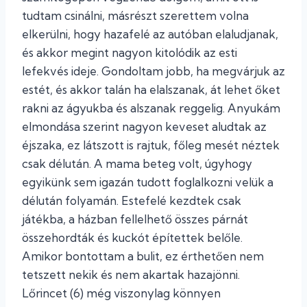
tudtam csinálni, másrészt szerettem volna
elkerülni, hogy hazafelé az autóban elaludjanak,
és akkor megint nagyon kitolódik az esti
lefekvés ideje. Gondoltam jobb, ha megvárjuk az
estét, és akkor talán ha elalszanak, át lehet őket
rakni az ágyukba és alszanak reggelig. Anyukám
elmondása szerint nagyon keveset aludtak az
éjszaka, ez látszott is rajtuk, főleg mesét néztek
csak délután. A mama beteg volt, úgyhogy
egyikünk sem igazán tudott foglalkozni velük a
délután folyamán. Estefelé kezdtek csak
játékba, a házban fellelhető összes párnát
összehordták és kuckót építettek belőle.
Amikor bontottam a bulit, ez érthetően nem
tetszett nekik és nem akartak hazajönni.
Lőrincet (6) még viszonylag könnyen