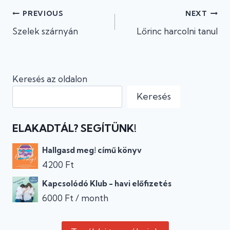
Bejegyzés
PREVIOUS
NEXT
Szelek szárnyán
Lőrinc harcolni tanul
navigáció
Keresés az oldalon
Keresés
ELAKADTÁL? SEGÍTÜNK!
Hallgasd meg! című könyv
4200
Ft
Kapcsolódó Klub - havi előfizetés
6000
Ft
/ month