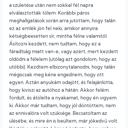
a születése után nem sokkal fél napra
elválasztották tőlem. Korábbi páros
meghallgatások során arra jutottam, hogy talán
ez az emlék jön fel neki, amikor annyira
kétségbeesetten sír, mintha félne valamitől.
Ásítozni kezdett, nem tudtam, hogy ez a
fáradtság miatt van-e, vagy azért, mert kezdett
oldódni a félelem (utólag azt gondolom, hogy az
utóbbi). Kezdtem elbizonytalanodni, hogy talán
mégiscsak meg kéne engednem, hogy ott
egyen. Aztán anyukám odajött, és felajánlotta,
hogy kiviszi az autóhoz a hátán. Akkor felém
fordult, és átölelte a nyakamat, hogy én vigyem
ki. Akkor már tudtam, hogy jól döntöttem, nem
az ennivalóra volt szüksége. Becsatoltam az
ülésébe, és mire én is beültem, már jókedvű volt.