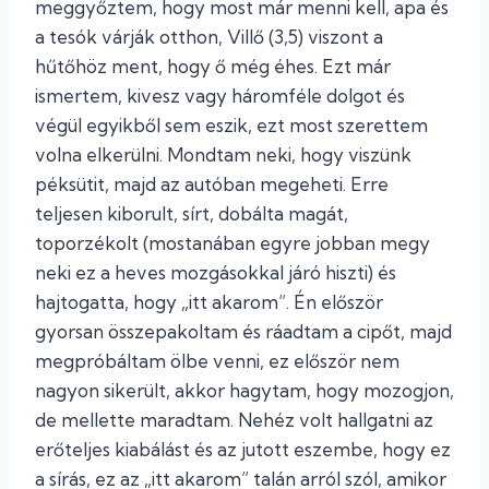
meggyőztem, hogy most már menni kell, apa és
a tesók várják otthon, Villő (3,5) viszont a
hűtőhöz ment, hogy ő még éhes. Ezt már
ismertem, kivesz vagy háromféle dolgot és
végül egyikből sem eszik, ezt most szerettem
volna elkerülni. Mondtam neki, hogy viszünk
péksütit, majd az autóban megeheti. Erre
teljesen kiborult, sírt, dobálta magát,
toporzékolt (mostanában egyre jobban megy
neki ez a heves mozgásokkal járó hiszti) és
hajtogatta, hogy „itt akarom”. Én először
gyorsan összepakoltam és ráadtam a cipőt, majd
megpróbáltam ölbe venni, ez először nem
nagyon sikerült, akkor hagytam, hogy mozogjon,
de mellette maradtam. Nehéz volt hallgatni az
erőteljes kiabálást és az jutott eszembe, hogy ez
a sírás, ez az „itt akarom” talán arról szól, amikor