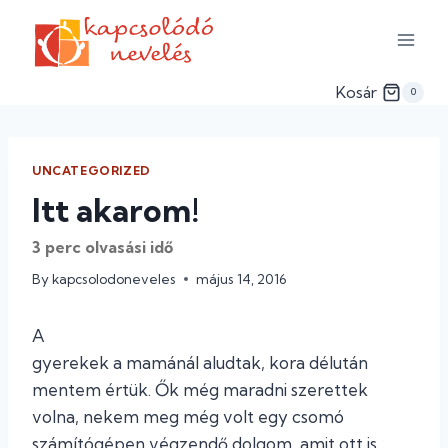
Skip
to
content
Kosár
0
UNCATEGORIZED
Itt akarom!
3
perc olvasási idő
By
kapcsolodoneveles
május 14, 2016
A
gyerekek a mamánál aludtak, kora délután
mentem értük. Ők még maradni szerettek
volna, nekem meg még volt egy csomó
számítógépen végzendő dolgom, amit ott is