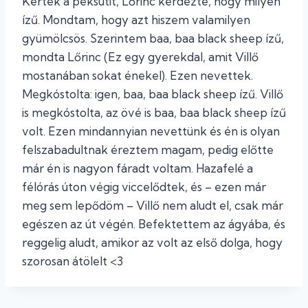
Kérték a péksütit, Lőrinc kérdezte, hogy milyen
ízű. Mondtam, hogy azt hiszem valamilyen
gyümölcsös. Szerintem baa, baa black sheep ízű,
mondta Lőrinc (Ez egy gyerekdal, amit Villő
mostanában sokat énekel). Ezen nevettek.
Megkóstolta: igen, baa, baa black sheep ízű. Villő
is megkóstolta, az övé is baa, baa black sheep ízű
volt. Ezen mindannyian nevettünk és én is olyan
felszabadultnak éreztem magam, pedig előtte
már én is nagyon fáradt voltam. Hazafelé a
félórás úton végig viccelődtek, és – ezen már
meg sem lepődöm – Villő nem aludt el, csak már
egészen az út végén. Befektettem az ágyába, és
reggelig aludt, amikor az volt az első dolga, hogy
szorosan átölelt <3