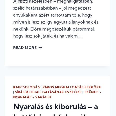
A hiszti kezelésben – meghallgatásban,
szelíd határszabásban – jól megedzett
anyukaként azért tartottam tőle, hogy
milyen is lesz ez így együtt a lányoknak és
nekünk. Előre megbeszéltük párommal,
hogy lesz sok játék, és ha valami…
CSALÁDI
READ MORE
NYARALÁS
A
BÖRTÖNBEN
KAPCSOLÓDÁS
|
PÁROS MEGHALLGATÁS ESZKÖZE
|
SÍRÁS MEGHALLGATÁSÁNAK ESZKÖZE
|
SZÜNET -
NYARALÁS - VAKÁCIÓ
Nyaralás és kiborulás – a