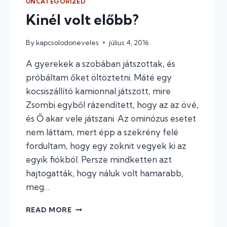
UNCATEGORIZED
A
Kinél volt előbb?
KÉZBEN
JÁR
By
kapcsolodoneveles
július 4, 2016
A gyerekek a szobában játszottak, és
próbáltam őket öltöztetni. Máté egy
kocsiszállító kamionnal játszott, mire
Zsombi egyből rázendített, hogy az az övé,
és Ő akar vele játszani. Az ominózus esetet
nem láttam, mert épp a szekrény felé
fordultam, hogy egy zoknit vegyek ki az
egyik fiókból. Persze mindketten azt
hajtogatták, hogy náluk volt hamarabb,
meg…
KINÉL
READ MORE
VOLT