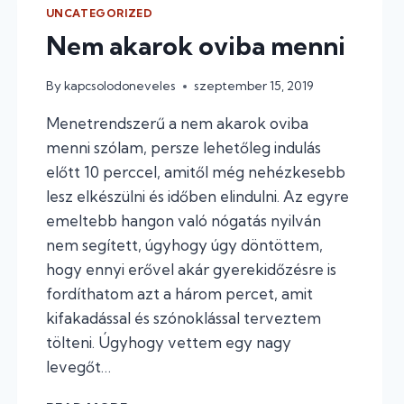
UNCATEGORIZED
Nem akarok oviba menni
By
kapcsolodoneveles
szeptember 15, 2019
Menetrendszerű a nem akarok oviba
menni szólam, persze lehetőleg indulás
előtt 10 perccel, amitől még nehézkesebb
lesz elkészülni és időben elindulni. Az egyre
emeltebb hangon való nógatás nyilván
nem segített, úgyhogy úgy döntöttem,
hogy ennyi erővel akár gyerekidőzésre is
fordíthatom azt a három percet, amit
kifakadással és szónoklással terveztem
tölteni. Úgyhogy vettem egy nagy
levegőt…
NEM