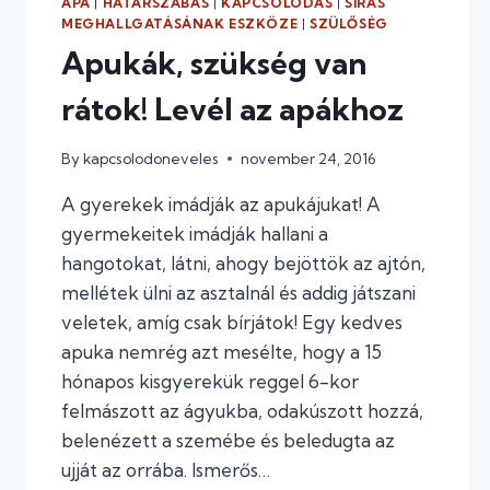
APA
|
HATÁRSZABÁS
|
KAPCSOLÓDÁS
|
SÍRÁS
MEGHALLGATÁSÁNAK ESZKÖZE
|
SZÜLŐSÉG
Apukák, szükség van
rátok! Levél az apákhoz
By
kapcsolodoneveles
november 24, 2016
A gyerekek imádják az apukájukat! A
gyermekeitek imádják hallani a
hangotokat, látni, ahogy bejöttök az ajtón,
mellétek ülni az asztalnál és addig játszani
veletek, amíg csak bírjátok! Egy kedves
apuka nemrég azt mesélte, hogy a 15
hónapos kisgyerekük reggel 6-kor
felmászott az ágyukba, odakúszott hozzá,
belenézett a szemébe és beledugta az
ujját az orrába. Ismerős…