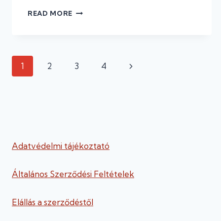
APUKÁK,
READ MORE
SZÜKSÉG
VAN
RÁTOK!
LEVÉL
Page
AZ
Next
1
2
3
4
APÁKHOZ
navigation
Page
Adatvédelmi tájékoztató
Általános Szerződési Feltételek
Elállás a szerződéstől