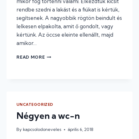
mikor fog történni valami. Elkezdtük kicsit
rendbe szedni a lakást és a fiúkat is kértük,
segítsenek. A nagyobbik rögtön beindult és
lelkesen elpakolta, amit ő gondolt, vagy
kértünk. Az öccse eleinte ellenállt, majd
amikor…
A
READ MORE
KIBORULT
SZEMETES
ÉS
A
KIBORULT
KISTESÓ
UNCATEGORIZED
Négyen a wc-n
By
kapcsolodoneveles
április 6, 2018