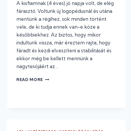
A kisfiamnak (4 éves) jó napja volt, de elég
fárasztó. Voltunk új logopédusnál és utána
mentünk a régihez, sok minden történt
vele, de ki tudja ennek van-e köze a
későbbiekhez. Az biztos, hogy mikor
indultunk vissza, már éreztem rajta, hogy
fáradt és kezdi elveszíteni a stabilitását és
ekkor még be kellett mennünk a
nagytesójáért az…
VÉGTELEN
READ MORE
HATÁROK