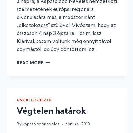
3 napra, a Kapcsolódó Nevelés nemzetközi
szervezetének európai regionális
elvonulására más, a módszer iránt
„elkötelezett” szülővel. Vívódtam, hogy az
összesen 4 nap 3 éjszaka…. és mi lesz
Klárival, sosem voltunk még ennyit távol
egymástól, de úgy döntöttem, ez…
EGY
READ MORE
NEM
„ELEGÁNS”
SÍRÁS
MEGHALLGATÁS
TÖRTÉNETE
UNCATEGORIZED
Végtelen határok
By
kapcsolodoneveles
április 6, 2018