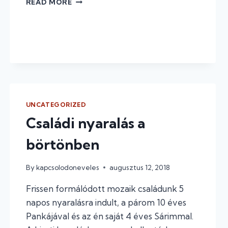
READ MORE
AKAROK
OVIBA
MENNI
UNCATEGORIZED
Családi nyaralás a
börtönben
By
kapcsolodoneveles
augusztus 12, 2018
Frissen formálódott mozaik családunk 5
napos nyaralásra indult, a párom 10 éves
Pankájával és az én saját 4 éves Sárimmal.