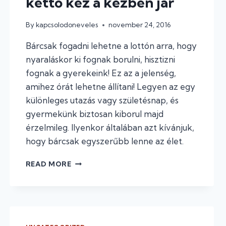
kettő kéz a kézben jár
By
kapcsolodoneveles
november 24, 2016
Bárcsak fogadni lehetne a lottón arra, hogy
nyaraláskor ki fognak borulni, hisztizni
fognak a gyerekeink! Ez az a jelenség,
amihez órát lehetne állítani! Legyen az egy
különleges utazás vagy születésnap, és
gyermekünk biztosan kiborul majd
érzelmileg. Ilyenkor általában azt kívánjuk,
hogy bárcsak egyszerűbb lenne az élet.
NYARALÁS
READ MORE
ÉS
KIBORULÁS
–
A
KETTŐ
KÉZ