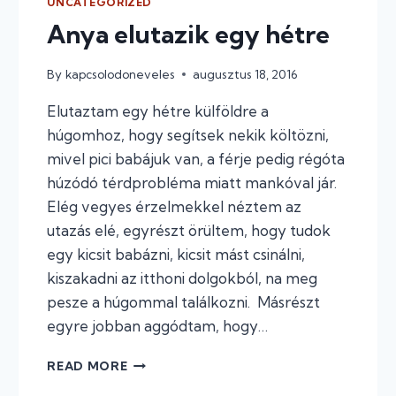
UNCATEGORIZED
Anya elutazik egy hétre
By
kapcsolodoneveles
augusztus 18, 2016
Elutaztam egy hétre külföldre a
húgomhoz, hogy segítsek nekik költözni,
mivel pici babájuk van, a férje pedig régóta
húzódó térdprobléma miatt mankóval jár.
Elég vegyes érzelmekkel néztem az
utazás elé, egyrészt örültem, hogy tudok
egy kicsit babázni, kicsit mást csinálni,
kiszakadni az itthoni dolgokból, na meg
pesze a húgommal találkozni. Másrészt
egyre jobban aggódtam, hogy…
ANYA
READ MORE
ELUTAZIK