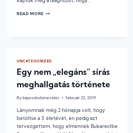
kaptuk meg a diagnózist, hogy…
MI
READ MORE
SEGÍTETT,
AMIKOR
MEGKAPTUK
A
DIAGNÓZIST?
UNCATEGORIZED
Egy nem „elegáns” sírás
meghallgatás története
By
kapcsolodoneveles
február 22, 2019
Lányomnak még 2 hónapja volt, hogy
betöltse a 3. életévét, én pedig azt
tervezgettem, hogy elmennék Bukarestbe