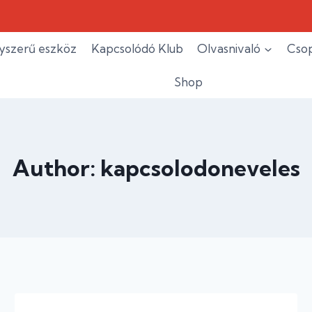
yszerű eszköz
Kapcsolódó Klub
Olvasnivaló
Csop
Shop
Author: kapcsolodoneveles