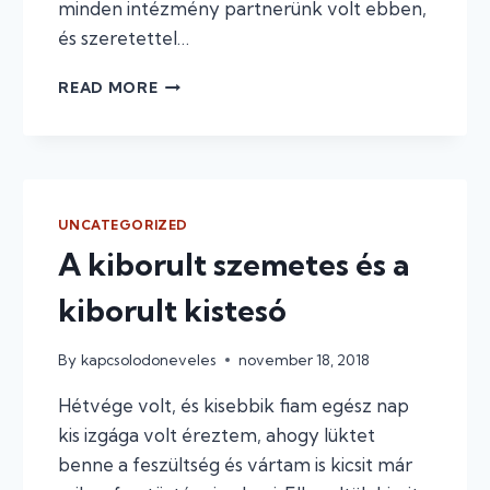
minden intézmény partnerünk volt ebben,
és szeretettel…
HOGYAN
READ MORE
SEGÍTETTEM
ÁT
A
FIAMAT
A
BESZOKTATÁS
UNCATEGORIZED
NEHÉZSÉGEIN
A kiborult szemetes és a
kiborult kistesó
By
kapcsolodoneveles
november 18, 2018
Hétvége volt, és kisebbik fiam egész nap
kis izgága volt éreztem, ahogy lüktet
benne a feszültség és vártam is kicsit már