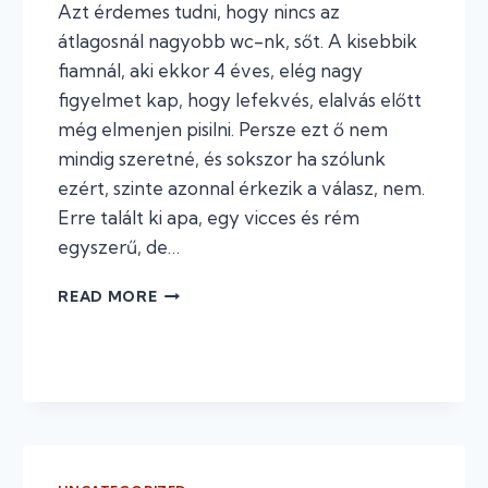
Azt érdemes tudni, hogy nincs az
átlagosnál nagyobb wc-nk, sőt. A kisebbik
fiamnál, aki ekkor 4 éves, elég nagy
figyelmet kap, hogy lefekvés, elalvás előtt
még elmenjen pisilni. Persze ezt ő nem
mindig szeretné, és sokszor ha szólunk
ezért, szinte azonnal érkezik a válasz, nem.
Erre talált ki apa, egy vicces és rém
egyszerű, de…
NÉGYEN
READ MORE
A
WC-
N