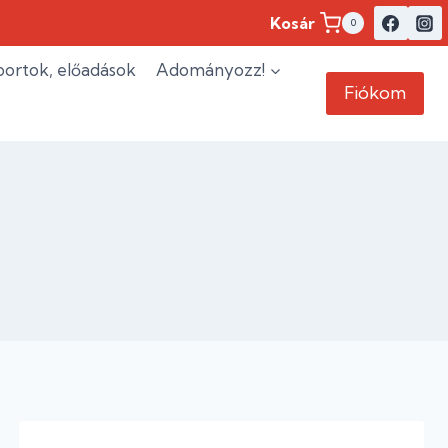
Kosár
0
ortok, előadások
Adományozz!
Fiókom