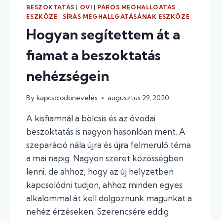
BESZOKTATÁS
|
OVI
|
PÁROS MEGHALLGATÁS
ESZKÖZE
|
SÍRÁS MEGHALLGATÁSÁNAK ESZKÖZE
Hogyan segítettem át a
fiamat a beszoktatás
nehézségein
By
kapcsolodoneveles
augusztus 29, 2020
A kisfiamnál a bölcsis és az óvodai
beszoktatás is nagyon hasonlóan ment. A
szeparáció nála újra és újra felmerülő téma
a mai napig. Nagyon szeret közösségben
lenni, de ahhoz, hogy az új helyzetben
kapcsolódni tudjon, ahhoz minden egyes
alkalommal át kell dolgoznunk magunkat a
nehéz érzéseken. Szerencsére eddig