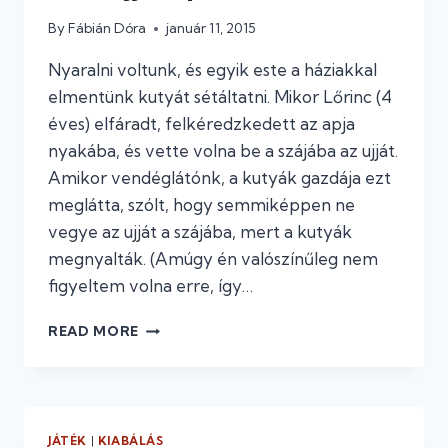
By
Fábián Dóra
január 11, 2015
Nyaralni voltunk, és egyik este a háziakkal
elmentünk kutyát sétáltatni. Mikor Lőrinc (4
éves) elfáradt, felkéredzkedett az apja
nyakába, és vette volna be a szájába az ujját.
Amikor vendéglátónk, a kutyák gazdája ezt
meglátta, szólt, hogy semmiképpen ne
vegye az ujját a szájába, mert a kutyák
megnyalták. (Amúgy én valószínűleg nem
figyeltem volna erre, így…
#27
READ MORE
UJJSZOPI
NÉLKÜL
JÁTÉK
|
KIABÁLÁS