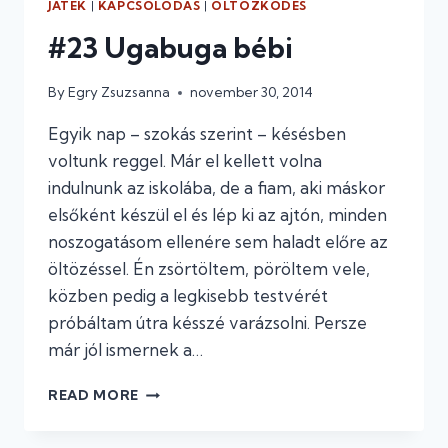
JÁTÉK
|
KAPCSOLÓDÁS
|
ÖLTÖZKÖDÉS
MEGHALLGATÁSBÓL!
#23 Ugabuga bébi
By
Egry Zsuzsanna
november 30, 2014
Egyik nap – szokás szerint – késésben
voltunk reggel. Már el kellett volna
indulnunk az iskolába, de a fiam, aki máskor
elsőként készül el és lép ki az ajtón, minden
noszogatásom ellenére sem haladt előre az
öltözéssel. Én zsörtöltem, pöröltem vele,
közben pedig a legkisebb testvérét
próbáltam útra késszé varázsolni. Persze
már jól ismernek a…
#23
READ MORE
UGABUGA
BÉBI