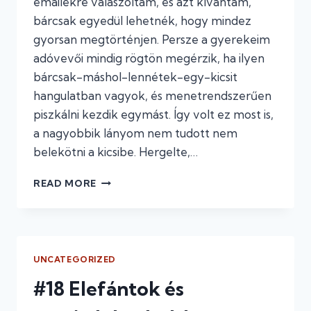
emailekre válaszoltam, és azt kívántam,
bárcsak egyedül lehetnék, hogy mindez
gyorsan megtörténjen. Persze a gyerekeim
adóvevői mindig rögtön megérzik, ha ilyen
bárcsak-máshol-lennétek-egy-kicsit
hangulatban vagyok, és menetrendszerűen
piszkálni kezdik egymást. Így volt ez most is,
a nagyobbik lányom nem tudott nem
belekötni a kicsibe. Hergelte,…
#19
READ MORE
DULAKODUNK
UNCATEGORIZED
#18 Elefántok és