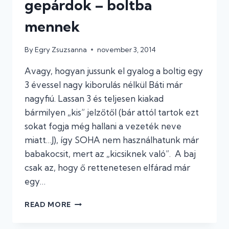
gepárdok – boltba
mennek
By
Egry Zsuzsanna
november 3, 2014
Avagy, hogyan jussunk el gyalog a boltig egy
3 évessel nagy kiborulás nélkül Báti már
nagyfiú. Lassan 3 és teljesen kiakad
bármilyen „kis” jelzőtől (bár attól tartok ezt
sokat fogja még hallani a vezeték neve
miatt…J), így SOHA nem használhatunk már
babakocsit, mert az „kicsiknek való”. A baj
csak az, hogy ő rettenetesen elfárad már
egy…
#18
READ MORE
ELEFÁNTOK
ÉS