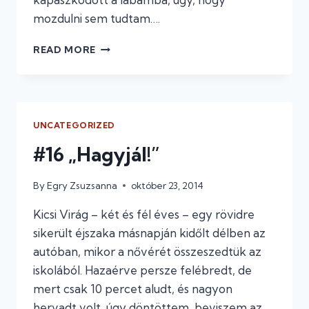
mozdulni sem tudtam….
#
READ MORE
17NYAKREPÜLŐ
ÉS
SZOBATAXI
UNCATEGORIZED
#16 „Hagyjál!”
By
Egry Zsuzsanna
október 23, 2014
Kicsi Virág – két és fél éves – egy rövidre
sikerült éjszaka másnapján kidőlt délben az
autóban, mikor a nővérét összeszedtük az
iskolából. Hazaérve persze felébredt, de
mert csak 10 percet aludt, és nagyon
hervadt volt, úgy döntöttem, beviszem az