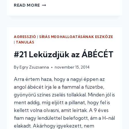
#22
READ MORE
VIRÁG
KIVIHARJA
MAGÁT
AGRESSZIÓ
|
SÍRÁS MEGHALLGATÁSÁNAK ESZKÖZE
|
TANULÁS
#21 Leküzdjük az ÁBÉCÉT
By
Egry Zsuzsanna
november 15, 2014
Arra értem haza, hogy a nagyi éppen az
angol ábécét írja le a fiammal a füzetbe,
gyönyörű színes zselés tollakkal. Minden jól is
ment addig, míg eljött a pillanat, hogy fel is
kellett volna olvasni, amit leírtak. A 9 éves
fiam nagy lendülettel belefogott, ám a H-nál
elakadt. Akárhogy igyekezett, nem