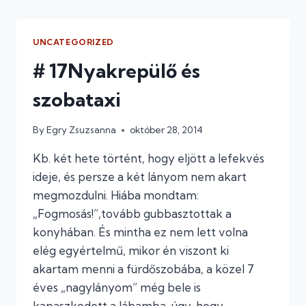
GEPÁRDOK
–
BOLTBA
UNCATEGORIZED
MENNEK
# 17Nyakrepülő és
szobataxi
By
Egry Zsuzsanna
október 28, 2014
Kb. két hete történt, hogy eljött a lefekvés
ideje, és persze a két lányom nem akart
megmozdulni. Hiába mondtam:
„Fogmosás!”,tovább gubbasztottak a
konyhában. És mintha ez nem lett volna
elég egyértelmű, mikor én viszont ki
akartam menni a fürdőszobába, a közel 7
éves „nagylányom” még bele is
kapaszkodott a lábamba, úgy, hogy