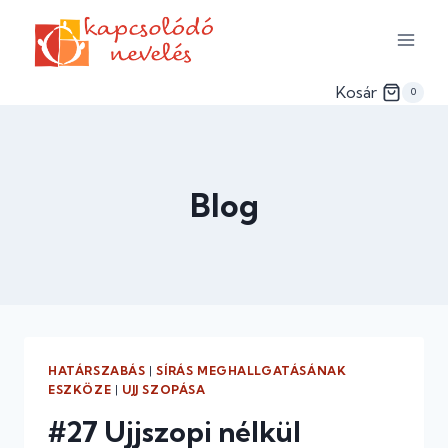
Skip
to
content
Kosár
0
Blog
HATÁRSZABÁS
|
SÍRÁS MEGHALLGATÁSÁNAK
ESZKÖZE
|
UJJ SZOPÁSA
#27 Ujjszopi nélkül