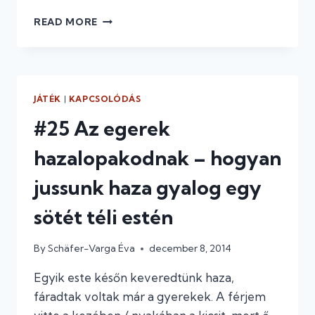
#26
READ MORE
A
KIABÁLÁS
IS
EL
TUD
JÁTÉK
|
KAPCSOLÓDÁS
FOGYNI
#25 Az egerek
hazalopakodnak – hogyan
jussunk haza gyalog egy
sötét téli estén
By
Schäfer-Varga Éva
december 8, 2014
Egyik este későn keveredtünk haza,
fáradtak voltak már a gyerekek. A férjem