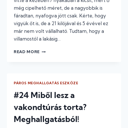
vitte a kezében / nyakában a kicsit, mert ő
még cipelhető méret, de a nagyobbik is
fáradtan, nyafogva jött csak. Kérte, hogy
vigyük őt is, de a 21 kilójával és 5 évével ez
már nem volt vállalható. Tudtam, hogy a
villamostól a lakásig…
#25
READ MORE
AZ
EGEREK
HAZALOPAKODNAK
–
HOGYAN
PÁROS MEGHALLGATÁS ESZKÖZE
JUSSUNK
HAZA
#24 Miből lesz a
GYALOG
EGY
vakondtúrás torta?
SÖTÉT
TÉLI
Meghallgatásból!
ESTÉN