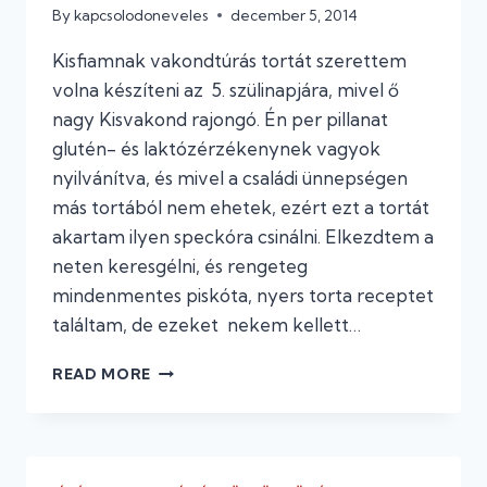
By
kapcsolodoneveles
december 5, 2014
Kisfiamnak vakondtúrás tortát szerettem
volna készíteni az 5. szülinapjára, mivel ő
nagy Kisvakond rajongó. Én per pillanat
glutén- és laktózérzékenynek vagyok
nyilvánítva, és mivel a családi ünnepségen
más tortából nem ehetek, ezért ezt a tortát
akartam ilyen speckóra csinálni. Elkezdtem a
neten keresgélni, és rengeteg
mindenmentes piskóta, nyers torta receptet
találtam, de ezeket nekem kellett…
#24
READ MORE
MIBŐL
LESZ
A
VAKONDTÚRÁS
TORTA?