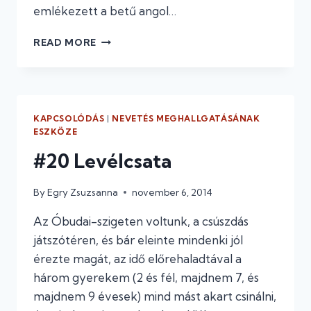
emlékezett a betű angol…
#21
READ MORE
LEKÜZDJÜK
AZ
ÁBÉCÉT
KAPCSOLÓDÁS
|
NEVETÉS MEGHALLGATÁSÁNAK
ESZKÖZE
#20 Levélcsata
By
Egry Zsuzsanna
november 6, 2014
Az Óbudai-szigeten voltunk, a csúszdás
játszótéren, és bár eleinte mindenki jól
érezte magát, az idő előrehaladtával a
három gyerekem (2 és fél, majdnem 7, és
majdnem 9 évesek) mind mást akart csinálni,