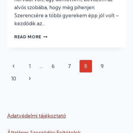
alvós szobába, hogy még pihenjen.
Szerencsére a többi gyerekem épp jól volt –
kezdődik az…
#16
READ MORE
„HAGYJÁL!”
Page
Previous
1
…
6
7
8
9
navigation
Page
Next
10
Page
Adatvédelmi tájékoztató
Általános Szerződési Feltételek