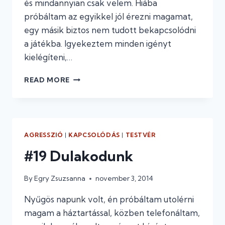
és mindannyian csak velem. Hiába
próbáltam az egyikkel jól érezni magamat,
egy másik biztos nem tudott bekapcsolódni
a játékba. Igyekeztem minden igényt
kielégíteni,…
#20
READ MORE
LEVÉLCSATA
AGRESSZIÓ
|
KAPCSOLÓDÁS
|
TESTVÉR
#19 Dulakodunk
By
Egry Zsuzsanna
november 3, 2014
Nyűgös napunk volt, én próbáltam utolérni
magam a háztartással, közben telefonáltam,