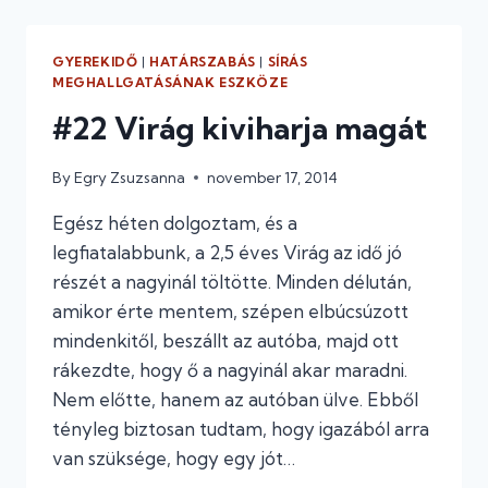
GYEREKIDŐ
|
HATÁRSZABÁS
|
SÍRÁS
MEGHALLGATÁSÁNAK ESZKÖZE
#22 Virág kiviharja magát
By
Egry Zsuzsanna
november 17, 2014
Egész héten dolgoztam, és a
legfiatalabbunk, a 2,5 éves Virág az idő jó
részét a nagyinál töltötte. Minden délután,
amikor érte mentem, szépen elbúcsúzott
mindenkitől, beszállt az autóba, majd ott
rákezdte, hogy ő a nagyinál akar maradni.
Nem előtte, hanem az autóban ülve. Ebből
tényleg biztosan tudtam, hogy igazából arra
van szüksége, hogy egy jót…