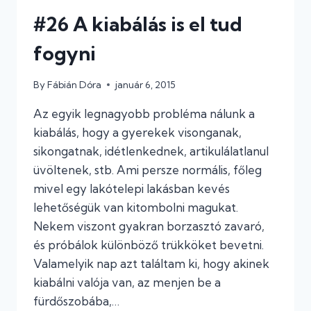
#26 A kiabálás is el tud
fogyni
By
Fábián Dóra
január 6, 2015
Az egyik legnagyobb probléma nálunk a
kiabálás, hogy a gyerekek visonganak,
sikongatnak, idétlenkednek, artikulálatlanul
üvöltenek, stb. Ami persze normális, főleg
mivel egy lakótelepi lakásban kevés
lehetőségük van kitombolni magukat.
Nekem viszont gyakran borzasztó zavaró,
és próbálok különböző trükköket bevetni.
Valamelyik nap azt találtam ki, hogy akinek
kiabálni valója van, az menjen be a
fürdőszobába,…